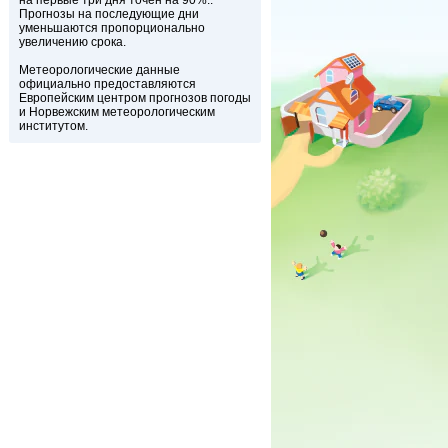
на первые три дня точен на 90%..
Прогнозы на последующие дни
уменьшаются пропорционально
увеличению срока.
Метеорологические данные
официально предоставляются
Европейским центром прогнозов погоды
и Норвежским метеорологическим
институтом.