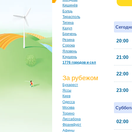
Кишинёв
Бэлць
Тирасполь
Тигина
Сегодня
Кахул
Бричень
Резина
20:00
Сорока
Яловень
Кэушень
21:00
1776 городов и сел
22:00
За рубежом
Бухарест
23:00
Яссы
Киев
Одесса
Суббота
Москва
Торино
Лиссабона
02:00
Франкфурт
Афины