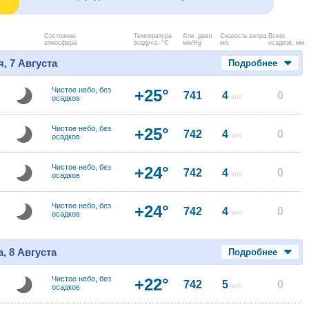
Состояние
Температура
Атм. давл.
Скорость ветра.
Всего
атмосферы
воздуха, °C
мм/Hg
м/с
осадков, мм
, 7 Августа
Подробнее
Чистое небо, без
+25°
741
4
0
м/с
осадков
Чистое небо, без
+25°
742
4
0
м/с
осадков
Чистое небо, без
+24°
742
4
0
м/с
осадков
Чистое небо, без
+24°
742
4
0
м/с
осадков
, 8 Августа
Подробнее
Чистое небо, без
+22°
742
5
0
м/с
осадков