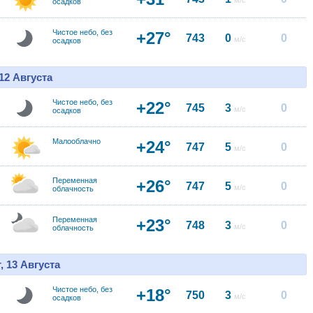
м/с
осадков
Чистое небо, без
+27°
743
0
0
м/с
осадков
12 Августа
Чистое небо, без
+22°
745
3
0
м/с
осадков
Малооблачно
+24°
747
5
0
м/с
Переменная
+26°
747
5
0
м/с
облачность
Переменная
+23°
748
3
0
м/с
облачность
, 13 Августа
Чистое небо, без
+18°
750
3
0
м/с
осадков