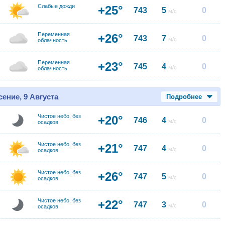
Слабые дожди
+25°
743
5
0
м/с
Переменная
+26°
743
7
0
м/с
облачность
Переменная
+23°
745
4
0
м/с
облачность
ение, 9 Августа
Подробнее
Чистое небо, без
+20°
746
4
0
м/с
осадков
Чистое небо, без
+21°
747
4
0
м/с
осадков
Чистое небо, без
+26°
747
5
0
м/с
осадков
Чистое небо, без
+22°
747
3
0
м/с
осадков