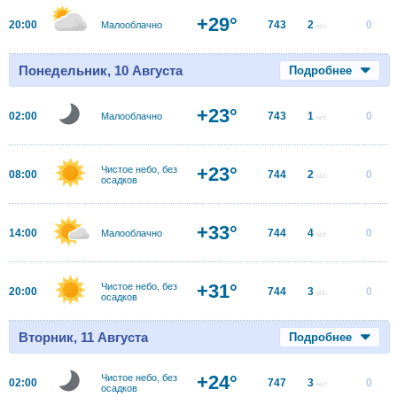
+29°
20:00
743
2
0
Малооблачно
м/с
Понедельник, 10 Августа
Подробнее
+23°
02:00
743
1
0
Малооблачно
м/с
+23°
Чистое небо, без
08:00
744
2
0
м/с
осадков
+33°
14:00
744
4
0
Малооблачно
м/с
+31°
Чистое небо, без
20:00
744
3
0
м/с
осадков
Вторник, 11 Августа
Подробнее
+24°
Чистое небо, без
02:00
747
3
0
м/с
осадков