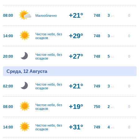
+21°
08:00
748
3
0
Малооблачно
м/с
+29°
Чистое небо, без
14:00
748
3
0
м/с
осадков
+27°
Чистое небо, без
20:00
748
5
0
м/с
осадков
Среда, 12 Августа
+21°
Чистое небо, без
02:00
749
3
0
м/с
осадков
+19°
Чистое небо, без
08:00
750
2
0
м/с
осадков
+31°
Чистое небо, без
14:00
749
4
0
м/с
осадков