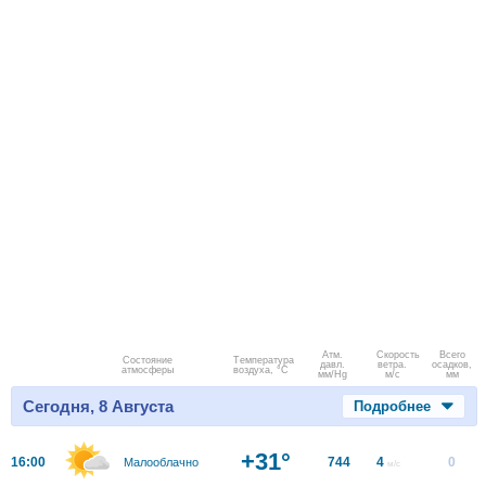
Атм.
Скорость
Всего
Состояние
Температура
давл.
ветра.
осадков,
атмосферы
воздуха, °C
мм/Hg
м/с
мм
Сегодня, 8 Августа
Подробнее
+31°
16:00
744
4
0
Малооблачно
м/с