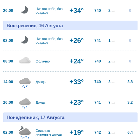
+34°
Чистое небо, без
20:00
740
2
0
м/с
осадков
Воскресение, 16 Августа
+26°
Чистое небо, без
02:00
741
1
0
м/с
осадков
+24°
08:00
740
2
0
Облачно
м/с
+33°
14:00
740
3
3.8
Дождь
м/с
+23°
20:00
741
7
3.2
Дождь
м/с
Понедельник, 17 Августа
+19°
Сильные
02:00
742
2
6.4
м/с
ливневые дожди