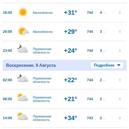
+31°
18:00
744
4
0
Малооблачно
м/с
+29°
20:00
744
3
0
Малооблачно
м/с
+24°
Переменная
23:00
744
3
0
м/с
облачность
Воскресение, 9 Августа
Подробнее
+22°
Переменная
02:00
744
2
0
м/с
облачность
+21°
Переменная
08:00
744
2
0
м/с
облачность
+34°
Переменная
14:00
743
2
0
м/с
облачность