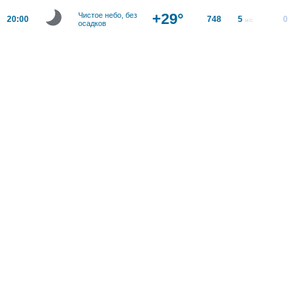
+29°
Чистое небо, без
20:00
748
5
0
м/с
осадков