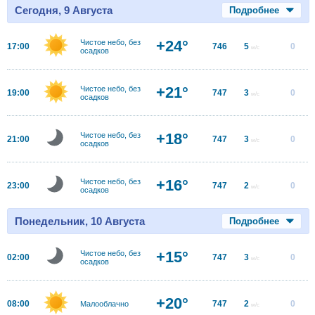
Сегодня, 9 Августа
Подробнее
+24°
Чистое небо, без
17:00
746
5
0
м/с
осадков
+21°
Чистое небо, без
19:00
747
3
0
м/с
осадков
+18°
Чистое небо, без
21:00
747
3
0
м/с
осадков
+16°
Чистое небо, без
23:00
747
2
0
м/с
осадков
Понедельник, 10 Августа
Подробнее
+15°
Чистое небо, без
02:00
747
3
0
м/с
осадков
+20°
08:00
747
2
0
Малооблачно
м/с