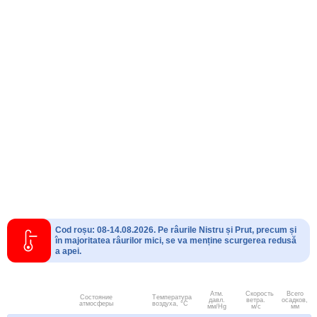
Cod roșu: 08-14.08.2026. Pe râurile Nistru și Prut, precum și
în majoritatea râurilor mici, se va menține scurgerea redusă
a apei.
Атм.
Скорость
Всего
Состояние
Температура
давл.
ветра.
осадков,
атмосферы
воздуха, °C
мм/Hg
м/с
мм