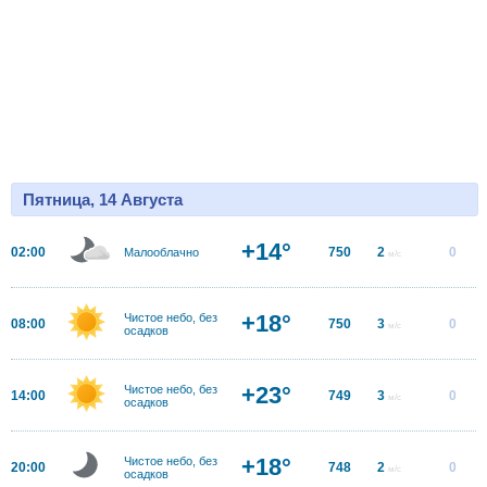
Пятница, 14 Августа
+14°
02:00
750
2
0
Малооблачно
м/с
+18°
Чистое небо, без
08:00
750
3
0
м/с
осадков
+23°
Чистое небо, без
14:00
749
3
0
м/с
осадков
+18°
Чистое небо, без
20:00
748
2
0
м/с
осадков