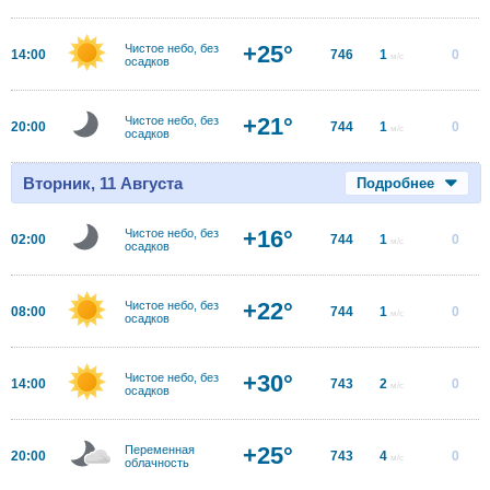
+25°
Чистое небо, без
14:00
746
1
0
м/с
осадков
+21°
Чистое небо, без
20:00
744
1
0
м/с
осадков
Вторник, 11 Августа
Подробнее
+16°
Чистое небо, без
02:00
744
1
0
м/с
осадков
+22°
Чистое небо, без
08:00
744
1
0
м/с
осадков
+30°
Чистое небо, без
14:00
743
2
0
м/с
осадков
+25°
Переменная
20:00
743
4
0
м/с
облачность