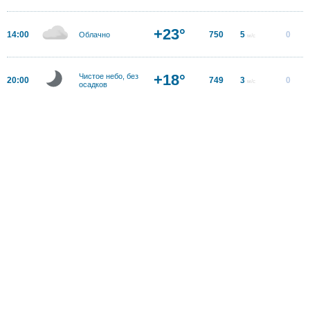
+23°
14:00
750
5
0
Облачно
м/с
+18°
Чистое небо, без
20:00
749
3
0
м/с
осадков