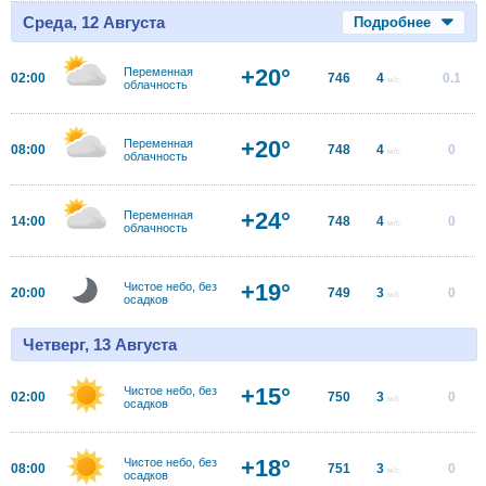
Среда, 12 Августа
Подробнее
+20°
Переменная
02:00
746
4
0.1
м/с
облачность
+20°
Переменная
08:00
748
4
0
м/с
облачность
+24°
Переменная
14:00
748
4
0
м/с
облачность
+19°
Чистое небо, без
20:00
749
3
0
м/с
осадков
Четверг, 13 Августа
+15°
Чистое небо, без
02:00
750
3
0
м/с
осадков
+18°
Чистое небо, без
08:00
751
3
0
м/с
осадков