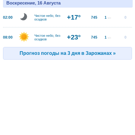
Воскресение, 16 Августа
+17°
Чистое небо, без
02:00
745
1
0
м/с
осадков
+23°
Чистое небо, без
08:00
745
1
0
м/с
осадков
Прогноз погоды на 3 дня в Зарожанах »