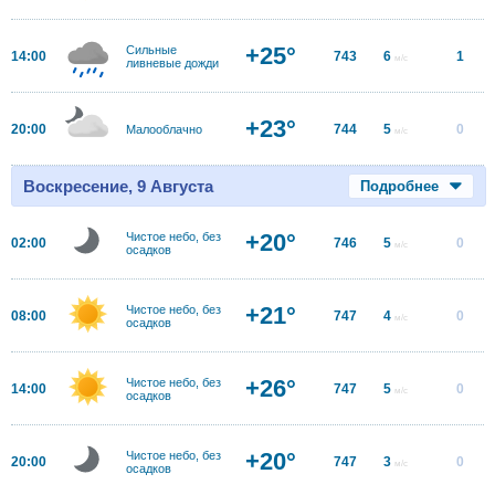
+25°
Сильные
14:00
743
6
1
м/с
ливневые дожди
+23°
20:00
744
5
0
Малооблачно
м/с
Воскресение, 9 Августа
Подробнее
+20°
Чистое небо, без
02:00
746
5
0
м/с
осадков
+21°
Чистое небо, без
08:00
747
4
0
м/с
осадков
+26°
Чистое небо, без
14:00
747
5
0
м/с
осадков
+20°
Чистое небо, без
20:00
747
3
0
м/с
осадков