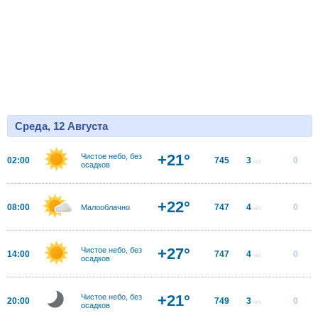
Среда, 12 Августа
+21°
Чистое небо, без
02:00
745
3
0
м/с
осадков
+22°
08:00
747
4
0
Малооблачно
м/с
+27°
Чистое небо, без
14:00
747
4
0
м/с
осадков
+21°
Чистое небо, без
20:00
749
3
0
м/с
осадков