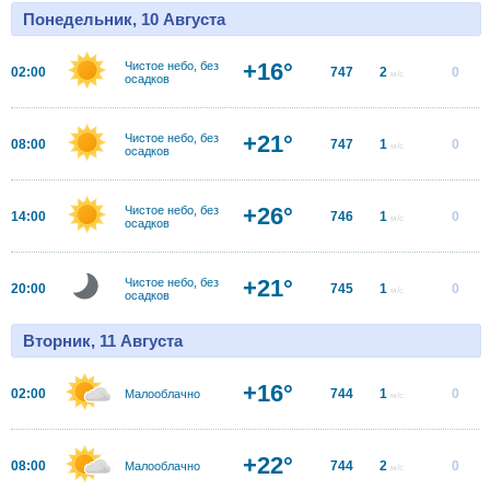
Понедельник, 10 Августа
+16°
Чистое небо, без
02:00
747
2
0
м/с
осадков
+21°
Чистое небо, без
08:00
747
1
0
м/с
осадков
+26°
Чистое небо, без
14:00
746
1
0
м/с
осадков
+21°
Чистое небо, без
20:00
745
1
0
м/с
осадков
Вторник, 11 Августа
+16°
02:00
744
1
0
Малооблачно
м/с
+22°
08:00
744
2
0
Малооблачно
м/с