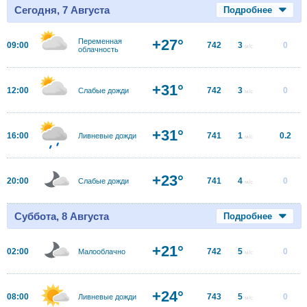
Сегодня, 7 Августа
Подробнее
+27°
Переменная
09:00
742
3
0
м/с
облачность
+31°
12:00
742
3
0
Слабые дожди
м/с
+31°
16:00
741
1
0.2
Ливневые дожди
м/с
+23°
20:00
741
4
0
Слабые дожди
м/с
Суббота, 8 Августа
Подробнее
+21°
02:00
742
5
0
Малооблачно
м/с
+24°
08:00
743
5
0
Ливневые дожди
м/с