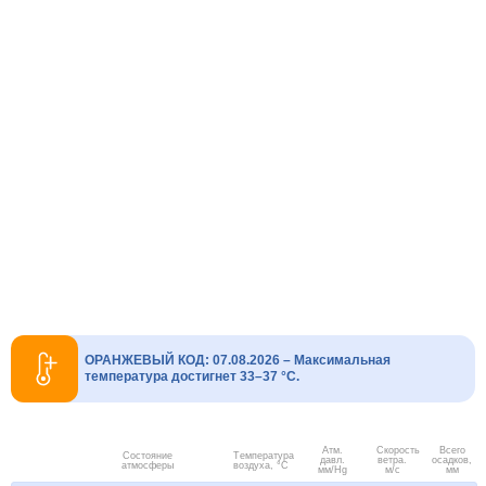
ОРАНЖЕВЫЙ КОД: 07.08.2026 – Максимальная
температура достигнет 33–37 °C.
Атм.
Скорость
Всего
Состояние
Температура
давл.
ветра.
осадков,
атмосферы
воздуха, °C
мм/Hg
м/с
мм