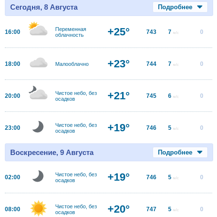
Сегодня, 8 Августа
Подробнее
+25°
Переменная
16:00
743
7
0
м/с
облачность
+23°
18:00
744
7
0
Малооблачно
м/с
+21°
Чистое небо, без
20:00
745
6
0
м/с
осадков
+19°
Чистое небо, без
23:00
746
5
0
м/с
осадков
Воскресение, 9 Августа
Подробнее
+19°
Чистое небо, без
02:00
746
5
0
м/с
осадков
+20°
Чистое небо, без
08:00
747
5
0
м/с
осадков