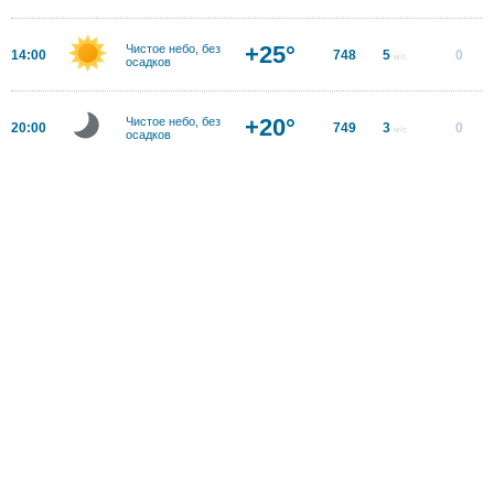
+25°
Чистое небо, без
14:00
748
5
0
м/с
осадков
+20°
Чистое небо, без
20:00
749
3
0
м/с
осадков