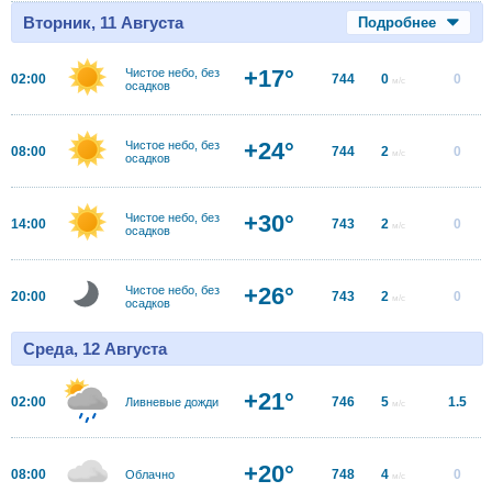
Вторник, 11 Августа
Подробнее
+17°
Чистое небо, без
02:00
744
0
0
м/с
осадков
+24°
Чистое небо, без
08:00
744
2
0
м/с
осадков
+30°
Чистое небо, без
14:00
743
2
0
м/с
осадков
+26°
Чистое небо, без
20:00
743
2
0
м/с
осадков
Среда, 12 Августа
+21°
02:00
746
5
1.5
Ливневые дожди
м/с
+20°
08:00
748
4
0
Облачно
м/с