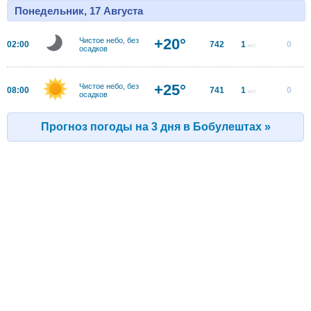
Понедельник, 17 Августа
+20°
Чистое небо, без
02:00
742
1
0
м/с
осадков
+25°
Чистое небо, без
08:00
741
1
0
м/с
осадков
Прогноз погоды на 3 дня в Бобулештах »