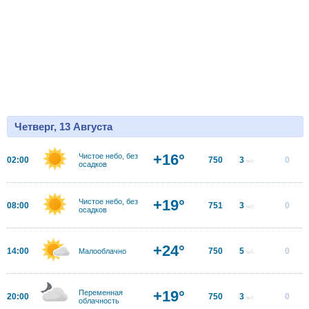
Четверг, 13 Августа
+16°
Чистое небо, без
02:00
750
3
0
м/с
осадков
+19°
Чистое небо, без
08:00
751
3
0
м/с
осадков
+24°
14:00
750
5
0
Малооблачно
м/с
+19°
Переменная
20:00
750
3
0
м/с
облачность