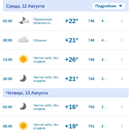
Среда, 12 Августа
Подробнее
+22°
Переменная
02:00
746
4
0
м/с
облачность
+21°
08:00
748
4
0
Облачно
м/с
+26°
Чистое небо, без
14:00
748
4
0
м/с
осадков
+21°
Чистое небо, без
20:00
749
3
0
м/с
осадков
Четверг, 13 Августа
+16°
Чистое небо, без
02:00
750
2
0
м/с
осадков
+19°
Чистое небо, без
08:00
751
2
0
м/с
осадков