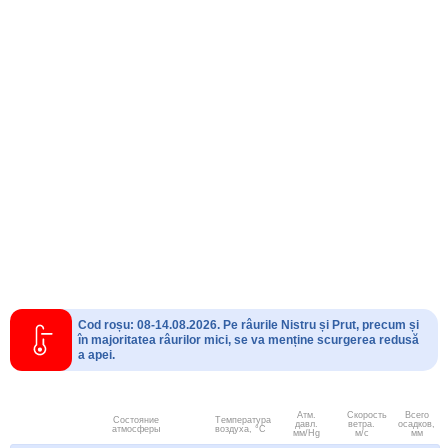
Cod roșu: 08-14.08.2026. Pe râurile Nistru și Prut, precum și
în majoritatea râurilor mici, se va menține scurgerea redusă
a apei.
Атм.
Скорость
Всего
Состояние
Температура
давл.
ветра.
осадков,
атмосферы
воздуха, °C
мм/Hg
м/с
мм