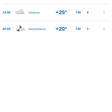
+25°
14:00
749
4
0
Облачно
м/с
+20°
20:00
749
3
0
Малооблачно
м/с