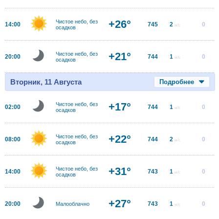
+26°
Чистое небо, без
14:00
745
2
0
м/с
осадков
+21°
Чистое небо, без
20:00
744
1
0
м/с
осадков
Вторник, 11 Августа
Подробнее
+17°
Чистое небо, без
02:00
744
1
0
м/с
осадков
+22°
Чистое небо, без
08:00
744
2
0
м/с
осадков
+31°
Чистое небо, без
14:00
743
1
0
м/с
осадков
+27°
20:00
743
1
0
Малооблачно
м/с