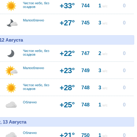
Чистое небо, без
+33°
744
1
0
м/с
осадков
Малооблачно
+27°
745
3
0
м/с
12 Августа
Чистое небо, без
+22°
747
2
0
м/с
осадков
Малооблачно
+23°
749
3
0
м/с
Чистое небо, без
+28°
748
3
0
м/с
осадков
Облачно
+25°
748
1
0
м/с
, 13 Августа
Облачно
+21°
750
1
0
м/с