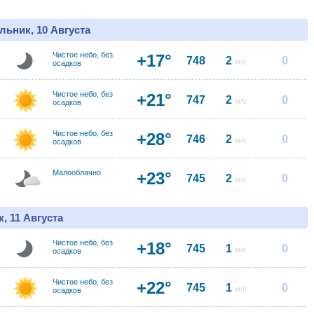
льник, 10 Августа
Чистое небо, без
+17°
748
2
0
м/с
осадков
Чистое небо, без
+21°
747
2
0
м/с
осадков
Чистое небо, без
+28°
746
2
0
м/с
осадков
Малооблачно
+23°
745
2
0
м/с
, 11 Августа
Чистое небо, без
+18°
745
1
0
м/с
осадков
Чистое небо, без
+22°
745
1
0
м/с
осадков