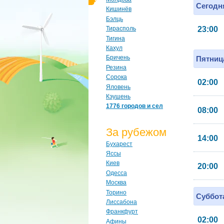
Сегодня
Кишинёв
Бэлць
23:00
Тирасполь
Тигина
Кахул
Бричень
Пятница
Резина
Сорока
02:00
Яловень
Кэушень
1776 городов и сел
08:00
За рубежом
14:00
Бухарест
Яссы
Киев
20:00
Одесса
Москва
Торино
Суббота
Лиссабона
Франкфурт
02:00
Афины