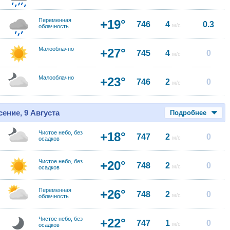
Переменная
+19°
746
4
0.3
м/с
облачность
Малооблачно
+27°
745
4
0
м/с
Малооблачно
+23°
746
2
0
м/с
ение, 9 Августа
Подробнее
Чистое небо, без
+18°
747
2
0
м/с
осадков
Чистое небо, без
+20°
748
2
0
м/с
осадков
Переменная
+26°
748
2
0
м/с
облачность
Чистое небо, без
+22°
747
1
0
м/с
осадков