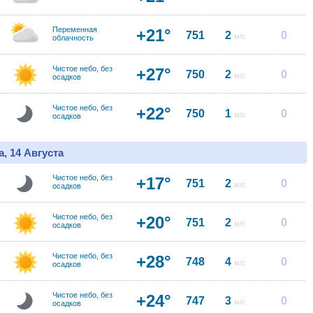
Переменная
+21°
751
2
0
м/с
облачность
Чистое небо, без
+27°
750
2
0
м/с
осадков
Чистое небо, без
+22°
750
1
0
м/с
осадков
, 14 Августа
Чистое небо, без
+17°
751
2
0
м/с
осадков
Чистое небо, без
+20°
751
2
0
м/с
осадков
Чистое небо, без
+28°
748
4
0
м/с
осадков
Чистое небо, без
+24°
747
3
0
м/с
осадков