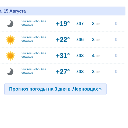
, 15 Августа
Чистое небо, без
+19°
747
2
0
м/с
осадков
Чистое небо, без
+22°
746
3
0
м/с
осадков
Чистое небо, без
+31°
743
4
0
м/с
осадков
Чистое небо, без
+27°
743
3
0
м/с
осадков
Прогноз погоды на 3 дня в ,Черновцах »