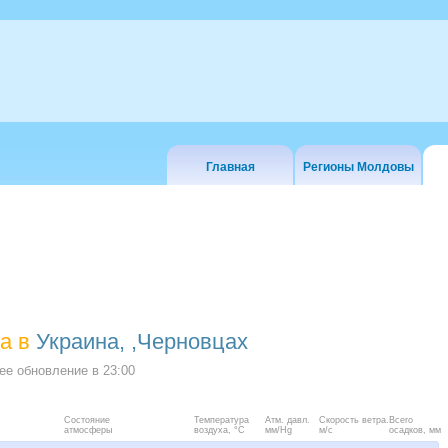
Главная
Регионы Молдовы
а в
Украина, ,Черновцах
е обновление в
23:00
Состояние
Температура
Атм. давл.
Скорость ветра.
Всего
атмосферы
воздуха, °C
мм/Hg
м/с
осадков, мм