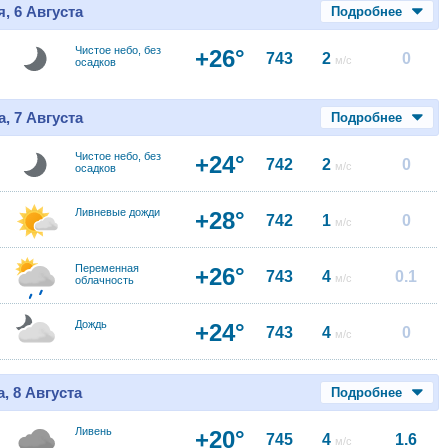
, 6 Августа
Подробнее
Чистое небо, без
+26°
743
2
0
м/с
осадков
, 7 Августа
Подробнее
Чистое небо, без
+24°
742
2
0
м/с
осадков
Ливневые дожди
+28°
742
1
0
м/с
Переменная
+26°
743
4
0.1
м/с
облачность
Дождь
+24°
743
4
0
м/с
, 8 Августа
Подробнее
Ливень
+20°
745
4
1.6
м/с