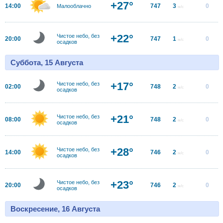
+27°
14:00
747
3
0
Малооблачно
м/с
+22°
Чистое небо, без
20:00
747
1
0
м/с
осадков
Суббота, 15 Августа
+17°
Чистое небо, без
02:00
748
2
0
м/с
осадков
+21°
Чистое небо, без
08:00
748
2
0
м/с
осадков
+28°
Чистое небо, без
14:00
746
2
0
м/с
осадков
+23°
Чистое небо, без
20:00
746
2
0
м/с
осадков
Воскресение, 16 Августа