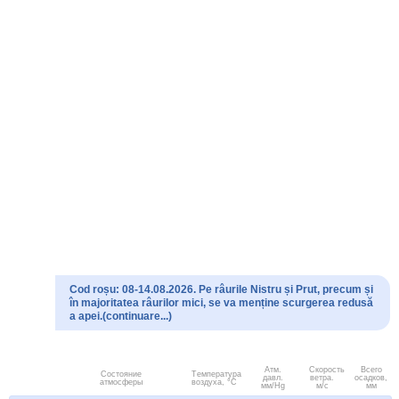
Cod roșu: 08-14.08.2026. Pe râurile Nistru și Prut, precum și
în majoritatea râurilor mici, se va menține scurgerea redusă
a apei.(continuare...)
Атм.
Скорость
Всего
Состояние
Температура
давл.
ветра.
осадков,
атмосферы
воздуха, °C
мм/Hg
м/с
мм