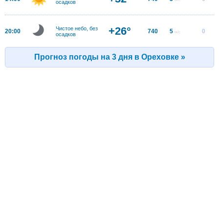
осадков
+26°
Чистое небо, без
20:00
740
5
0
м/с
осадков
Прогноз погоды на 3 дня в Ореховке »