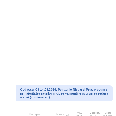
Cod roșu: 08-14.08.2026. Pe râurile Nistru și Prut, precum și
în majoritatea râurilor mici, se va menține scurgerea redusă
a apei.(continuare...)
Атм.
Скорость
Всего
Состояние
Температура
давл.
ветра.
осадков,