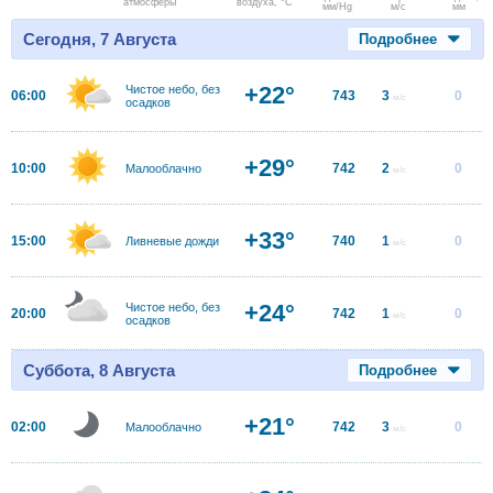
атмосферы
воздуха, °C
мм/Hg
м/с
мм
Сегодня, 7 Августа
Подробнее
+22°
Чистое небо, без
06:00
743
3
0
м/с
осадков
+29°
10:00
742
2
0
Малооблачно
м/с
+33°
15:00
740
1
0
Ливневые дожди
м/с
+24°
Чистое небо, без
20:00
742
1
0
м/с
осадков
Суббота, 8 Августа
Подробнее
+21°
02:00
742
3
0
Малооблачно
м/с