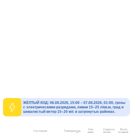
ЖЁЛТЫЙ КОД: 06.08.2026, 15:00 – 07.08.2026, 01:00, грозы
с электрическими разрядами, ливни 15–25 л/кв.м, град и
шквалистый ветер 15–20 м/с в затронутых районах.
Атм.
Скорость
Всего
Состояние
Температура
давл.
ветра.
осадков,