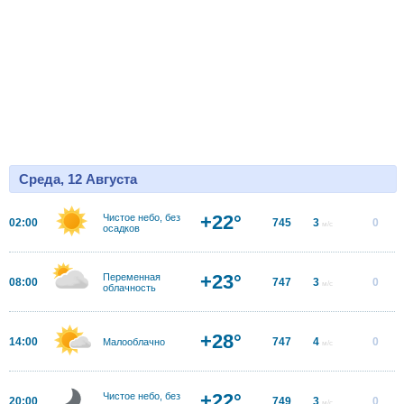
Среда, 12 Августа
+22°
Чистое небо, без
02:00
745
3
0
м/с
осадков
+23°
Переменная
08:00
747
3
0
м/с
облачность
+28°
14:00
747
4
0
Малооблачно
м/с
+22°
Чистое небо, без
20:00
749
3
0
м/с