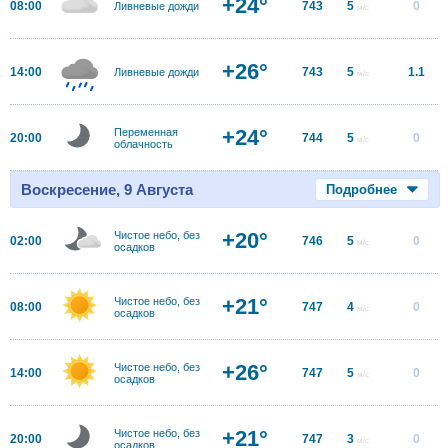
+24°
08:00
743
5
0
Ливневые дожди
м/с
+26°
14:00
743
5
1.1
Ливневые дожди
м/с
+24°
Переменная
20:00
744
5
0
м/с
облачность
Воскресение, 9 Августа
Подробнее
+20°
Чистое небо, без
02:00
746
5
0
м/с
осадков
+21°
Чистое небо, без
08:00
747
4
0
м/с
осадков
+26°
Чистое небо, без
14:00
747
5
0
м/с
осадков
+21°
Чистое небо, без
20:00
747
3
0
м/с
осадков