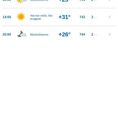
+31°
Чистое небо, без
14:00
743
2
0
м/с
осадков
+26°
20:00
744
2
0
Малооблачно
м/с