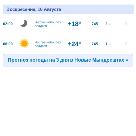
Воскресение, 16 Августа
+18°
Чистое небо, без
02:00
745
2
0
м/с
осадков
+24°
Чистое небо, без
08:00
745
1
0
м/с
осадков
Прогноз погоды на 3 дня в Новые Мындрештах »