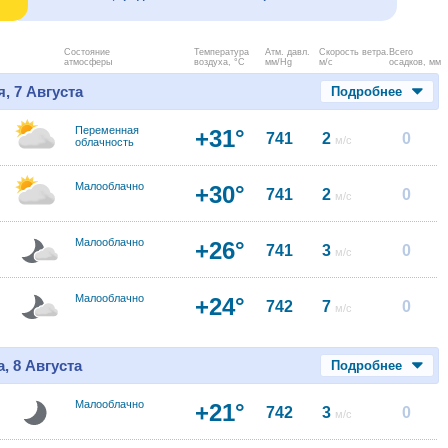
Состояние
Температура
Атм. давл.
Скорость ветра.
Всего
атмосферы
воздуха, °C
мм/Hg
м/с
осадков, мм
, 7 Августа
Подробнее
Переменная
+31°
741
2
0
м/с
облачность
Малооблачно
+30°
741
2
0
м/с
Малооблачно
+26°
741
3
0
м/с
Малооблачно
+24°
742
7
0
м/с
, 8 Августа
Подробнее
Малооблачно
+21°
742
3
0
м/с