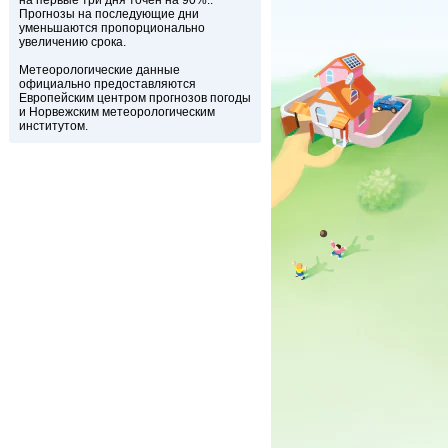
на первые три дня точен на 90%..
Прогнозы на последующие дни
уменьшаются пропорционально
увеличению срока.
Метеорологические данные
официально предоставляются
Европейским центром прогнозов погоды
и Норвежским метеорологическим
институтом.