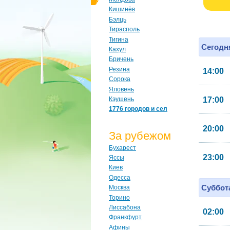
Кишинёв
Бэлць
Тирасполь
Тигина
Сегодня
Кахул
Бричень
Резина
14:00
Сорока
Яловень
Кэушень
17:00
1776 городов и сел
20:00
За рубежом
Бухарест
23:00
Яссы
Киев
Одесса
Суббота
Москва
Торино
Лиссабона
02:00
Франкфурт
Афины