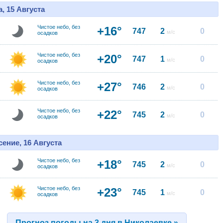
, 15 Августа
Чистое небо, без
+16°
747
2
0
м/с
осадков
Чистое небо, без
+20°
747
1
0
м/с
осадков
Чистое небо, без
+27°
746
2
0
м/с
осадков
Чистое небо, без
+22°
745
2
0
м/с
осадков
ение, 16 Августа
Чистое небо, без
+18°
745
2
0
м/с
осадков
Чистое небо, без
+23°
745
1
0
м/с
осадков
Прогноз погоды на 3 дня в Николаевке »