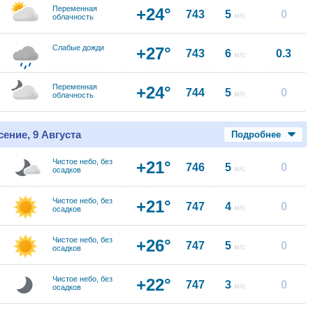
Переменная
+24°
743
5
0
м/с
облачность
Слабые дожди
+27°
743
6
0.3
м/с
Переменная
+24°
744
5
0
м/с
облачность
ение, 9 Августа
Подробнее
Чистое небо, без
+21°
746
5
0
м/с
осадков
Чистое небо, без
+21°
747
4
0
м/с
осадков
Чистое небо, без
+26°
747
5
0
м/с
осадков
Чистое небо, без
+22°
747
3
0
м/с
осадков