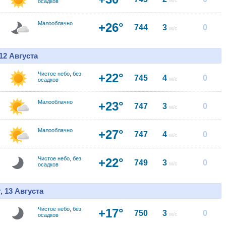
м/с
осадков
Малооблачно
+26°
744
3
0
м/с
12 Августа
Чистое небо, без
+22°
745
4
0
м/с
осадков
Малооблачно
+23°
747
3
0
м/с
Малооблачно
+27°
747
4
0
м/с
Чистое небо, без
+22°
749
3
0
м/с
осадков
, 13 Августа
Чистое небо, без
+17°
750
3
0
м/с
осадков