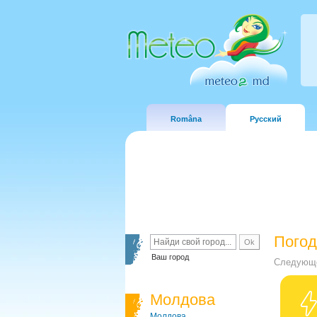
Româna
Русский
Погод
Ваш город
Следующе
Молдова
Молдова