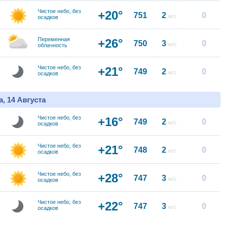
Чистое небо, без
+20°
751
2
0
м/с
осадков
Переменная
+26°
750
3
0
м/с
облачность
Чистое небо, без
+21°
749
2
0
м/с
осадков
, 14 Августа
Чистое небо, без
+16°
749
2
0
м/с
осадков
Чистое небо, без
+21°
748
2
0
м/с
осадков
Чистое небо, без
+28°
747
3
0
м/с
осадков
Чистое небо, без
+22°
747
3
0
м/с
осадков