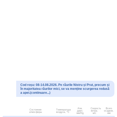
Cod roșu: 08-14.08.2026. Pe râurile Nistru și Prut, precum și
în majoritatea râurilor mici, se va menține scurgerea redusă
a apei.(continuare...)
Атм.
Скорость
Всего
Состояние
Температура
давл.
ветра.
осадков,
атмосферы
воздуха, °C
мм/Hg
м/с
мм