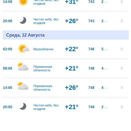
+31°
14:00
743
2
0
м/с
осадков
+26°
Чистое небо, без
20:00
743
2
0
м/с
осадков
Среда, 12 Августа
+22°
02:00
746
5
0
Малооблачно
м/с
+21°
Переменная
08:00
748
4
0
м/с
облачность
+26°
Переменная
14:00
748
4
0
м/с
облачность
+21°
Чистое небо, без
20:00
749
2
0
м/с
осадков