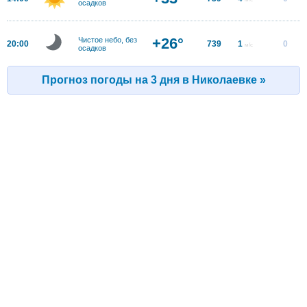
осадков
+26°
Чистое небо, без
20:00
739
1
0
м/с
осадков
Прогноз погоды на 3 дня в Николаевке »