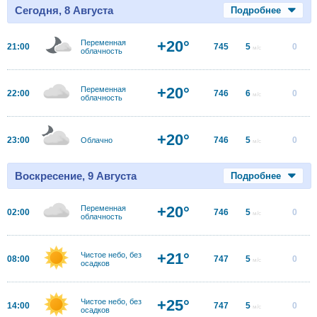
Сегодня, 8 Августа
Подробнее
+20°
Переменная
21:00
745
5
0
м/с
облачность
+20°
Переменная
22:00
746
6
0
м/с
облачность
+20°
23:00
746
5
0
Облачно
м/с
Воскресение, 9 Августа
Подробнее
+20°
Переменная
02:00
746
5
0
м/с
облачность
+21°
Чистое небо, без
08:00
747
5
0
м/с
осадков
+25°
Чистое небо, без
14:00
747
5
0
м/с
осадков