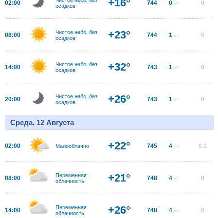
+16°
02:00
744
0
0
м/с
осадков
+23°
Чистое небо, без
08:00
744
1
0
м/с
осадков
+32°
Чистое небо, без
14:00
743
1
0
м/с
осадков
+26°
Чистое небо, без
20:00
743
1
0
м/с
осадков
Среда, 12 Августа
+22°
02:00
745
4
0.1
Малооблачно
м/с
+21°
Переменная
08:00
748
4
0
м/с
облачность
+26°
Переменная
14:00
748
4
0
м/с
облачность