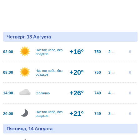
Четверг, 13 Августа
+16°
Чистое небо, без
02:00
750
2
0
м/с
осадков
+20°
Чистое небо, без
08:00
750
3
0
м/с
осадков
+26°
14:00
749
4
0
Облачно
м/с
+21°
Чистое небо, без
20:00
749
3
0
м/с
осадков
Пятница, 14 Августа