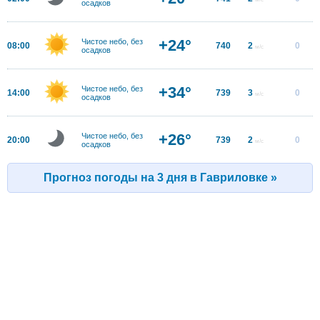
осадков
+24°
Чистое небо, без
08:00
740
2
0
м/с
осадков
+34°
Чистое небо, без
14:00
739
3
0
м/с
осадков
+26°
Чистое небо, без
20:00
739
2
0
м/с
осадков
Прогноз погоды на 3 дня в Гавриловке »