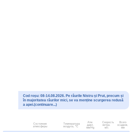
Cod roșu: 08-14.08.2026. Pe râurile Nistru și Prut, precum și
în majoritatea râurilor mici, se va menține scurgerea redusă
a apei.(continuare...)
Атм.
Скорость
Всего
Состояние
Температура
давл.
ветра.
осадков,
атмосферы
воздуха, °C
мм/Hg
м/с
мм