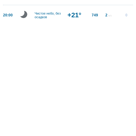
+21°
Чистое небо, без
20:00
749
2
0
м/с
осадков