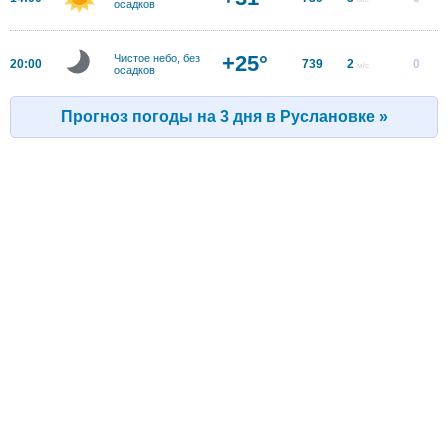
осадков
+25°
Чистое небо, без
20:00
739
2
0
м/с
осадков
Прогноз погоды на 3 дня в Руслановке »