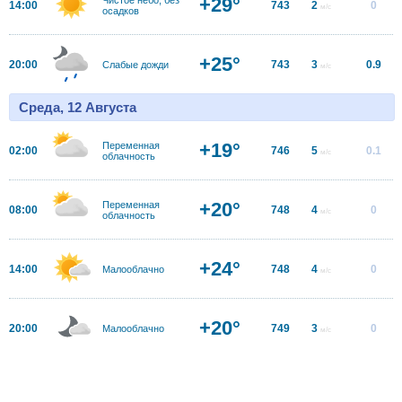
+29°
14:00
743
2
0
м/с
осадков
+25°
20:00
743
3
0.9
Слабые дожди
м/с
Среда, 12 Августа
+19°
Переменная
02:00
746
5
0.1
м/с
облачность
+20°
Переменная
08:00
748
4
0
м/с
облачность
+24°
14:00
748
4
0
Малооблачно
м/с
+20°
20:00
749
3
0
Малооблачно
м/с