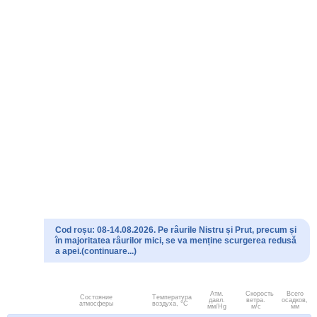
Cod roșu: 08-14.08.2026. Pe râurile Nistru și Prut, precum și
în majoritatea râurilor mici, se va menține scurgerea redusă
a apei.(continuare...)
Атм.
Скорость
Всего
Состояние
Температура
давл.
ветра.
осадков,
атмосферы
воздуха, °C
мм/Hg
м/с
мм