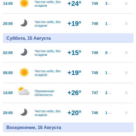
+24°
Чистое небо, без
14:00
749
3
0
м/с
осадков
+19°
Чистое небо, без
20:00
748
1
0
м/с
осадков
Суббота, 15 Августа
+15°
Чистое небо, без
02:00
749
0
0
м/с
осадков
+19°
Чистое небо, без
08:00
748
1
0
м/с
осадков
+26°
Переменная
14:00
747
2
0
м/с
облачность
+20°
Чистое небо, без
20:00
746
1
0
м/с
осадков
Воскресение, 16 Августа