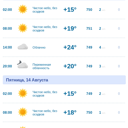
+15°
Чистое небо, без
02:00
750
2
0
м/с
осадков
+19°
Чистое небо, без
08:00
751
2
0
м/с
осадков
+24°
14:00
749
4
0
Облачно
м/с
+20°
Переменная
20:00
749
3
0
м/с
облачность
Пятница, 14 Августа
+15°
Чистое небо, без
02:00
749
2
0
м/с
осадков
+18°
Чистое небо, без
08:00
750
1
0
м/с
осадков