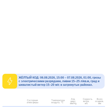
ЖЁЛТЫЙ КОД: 06.08.2026, 15:00 – 07.08.2026, 01:00, грозы
с электрическими разрядами, ливни 15–25 л/кв.м, град и
шквалистый ветер 15–20 м/с в затронутых районах.
Атм.
Скорость
Всего
Состояние
Температура
давл.
ветра.
осадков,
атмосферы
воздуха, °C
мм/Hg
м/с
мм