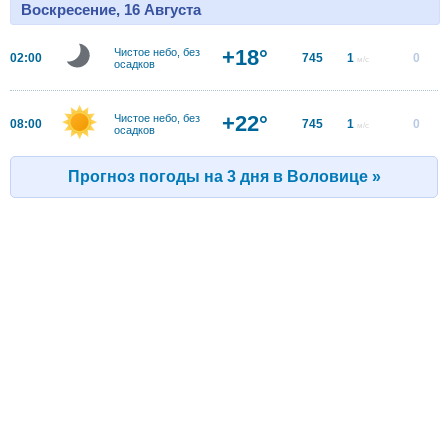
Воскресение, 16 Августа
+18°
Чистое небо, без
02:00
745
1
0
м/с
осадков
+22°
Чистое небо, без
08:00
745
1
0
м/с
осадков
Прогноз погоды на 3 дня в Воловице »