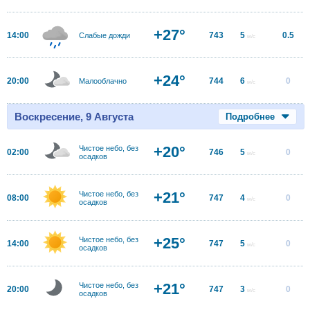
+27°
14:00
743
5
0.5
Слабые дожди
м/с
+24°
20:00
744
6
0
Малооблачно
м/с
Воскресение, 9 Августа
Подробнее
+20°
Чистое небо, без
02:00
746
5
0
м/с
осадков
+21°
Чистое небо, без
08:00
747
4
0
м/с
осадков
+25°
Чистое небо, без
14:00
747
5
0
м/с
осадков
+21°
Чистое небо, без
20:00
747
3
0
м/с
осадков