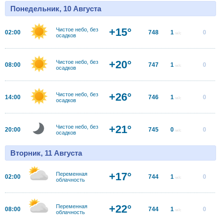
Понедельник, 10 Августа
+15°
Чистое небо, без
02:00
748
1
0
м/с
осадков
+20°
Чистое небо, без
08:00
747
1
0
м/с
осадков
+26°
Чистое небо, без
14:00
746
1
0
м/с
осадков
+21°
Чистое небо, без
20:00
745
0
0
м/с
осадков
Вторник, 11 Августа
+17°
Переменная
02:00
744
1
0
м/с
облачность
+22°
Переменная
08:00
744
1
0
м/с
облачность