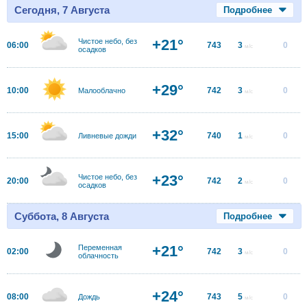
Сегодня, 7 Августа
Подробнее
+21°
Чистое небо, без
06:00
743
3
0
м/с
осадков
+29°
10:00
742
3
0
Малооблачно
м/с
+32°
15:00
740
1
0
Ливневые дожди
м/с
+23°
Чистое небо, без
20:00
742
2
0
м/с
осадков
Суббота, 8 Августа
Подробнее
+21°
Переменная
02:00
742
3
0
м/с
облачность
+24°
08:00
743
5
0
Дождь
м/с