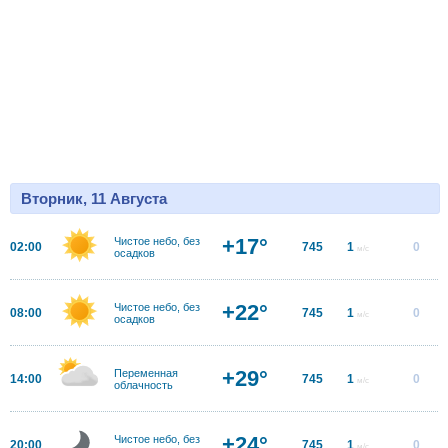
Вторник, 11 Августа
+17°
Чистое небо, без
02:00
745
1
0
м/с
осадков
+22°
Чистое небо, без
08:00
745
1
0
м/с
осадков
+29°
Переменная
14:00
745
1
0
м/с
облачность
+24°
Чистое небо, без
20:00
745
1
0
м/с