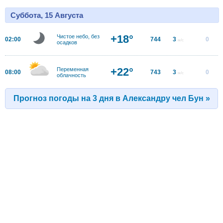
Суббота, 15 Августа
+18°
Чистое небо, без
02:00
744
3
0
м/с
осадков
+22°
Переменная
08:00
743
3
0
м/с
облачность
Прогноз погоды на 3 дня в Александру чел Бун »