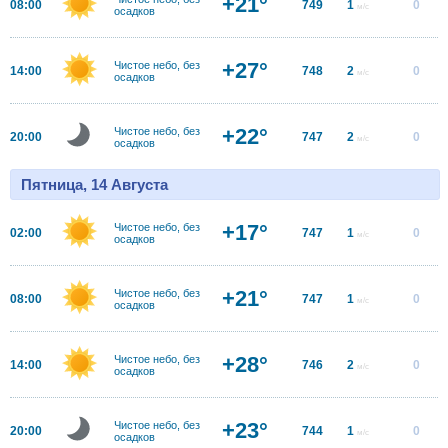
+21°
08:00
749
1
0
м/с
осадков
+27°
Чистое небо, без
14:00
748
2
0
м/с
осадков
+22°
Чистое небо, без
20:00
747
2
0
м/с
осадков
Пятница, 14 Августа
+17°
Чистое небо, без
02:00
747
1
0
м/с
осадков
+21°
Чистое небо, без
08:00
747
1
0
м/с
осадков
+28°
Чистое небо, без
14:00
746
2
0
м/с
осадков
+23°
Чистое небо, без
20:00
744
1
0
м/с
осадков