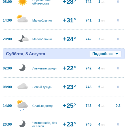
+28°
08:00
742
1
0
м/с
облачность
+31°
14:00
741
1
0
Малооблачно
м/с
+24°
20:00
742
2
0
Малооблачно
м/с
Суббота, 8 Августа
Подробнее
+22°
02:00
742
4
0
Ливневые дожди
м/с
+23°
08:00
743
5
0
Легкий дождь
м/с
+25°
14:00
743
6
0.2
Слабые дожди
м/с
+23°
Чистое небо, без
20:00
745
4
0
м/с
осадков