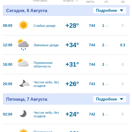
атмосферы
воздуха, °C
мм/Hg
м/с
мм
Сегодня, 6 Августа
Подробнее
+28°
08:00
744
1
0
Слабые дожди
м/с
+34°
12:00
744
2
0.3
Ливневые дожди
м/с
+31°
Переменная
16:00
744
2
0
м/с
облачность
+26°
Чистое небо, без
20:00
743
1
0
м/с
осадков
Пятница, 7 Августа
Подробнее
+24°
Чистое небо, без
02:00
742
1
0
м/с
осадков
Переменная