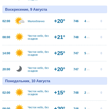
Воскресение, 9 Августа
+20°
02:00
746
4
0
Малооблачно
м/с
+21°
Чистое небо, без
08:00
748
4
0
м/с
осадков
+25°
Чистое небо, без
14:00
747
5
0
м/с
осадков
+20°
Чистое небо, без
20:00
747
2
0
м/с
осадков
Понедельник, 10 Августа
+15°
Чистое небо, без
02:00
748
2
0
м/с
осадков
+20°
Чистое небо, без
08:00
748
1
0
м/с