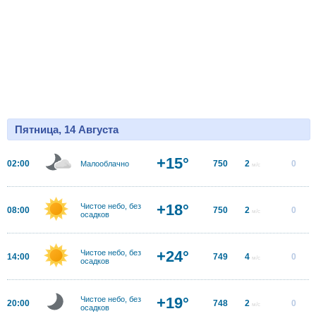
Пятница, 14 Августа
+15°
02:00
750
2
0
Малооблачно
м/с
+18°
Чистое небо, без
08:00
750
2
0
м/с
осадков
+24°
Чистое небо, без
14:00
749
4
0
м/с
осадков
+19°
Чистое небо, без
20:00
748
2
0
м/с
осадков