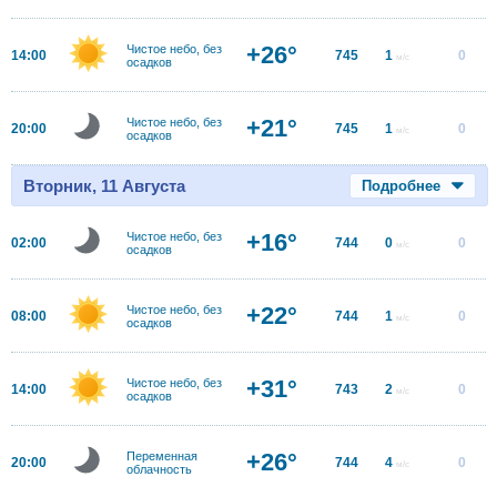
+26°
Чистое небо, без
14:00
745
1
0
м/с
осадков
+21°
Чистое небо, без
20:00
745
1
0
м/с
осадков
Вторник, 11 Августа
Подробнее
+16°
Чистое небо, без
02:00
744
0
0
м/с
осадков
+22°
Чистое небо, без
08:00
744
1
0
м/с
осадков
+31°
Чистое небо, без
14:00
743
2
0
м/с
осадков
+26°
Переменная
20:00
744
4
0
м/с
облачность