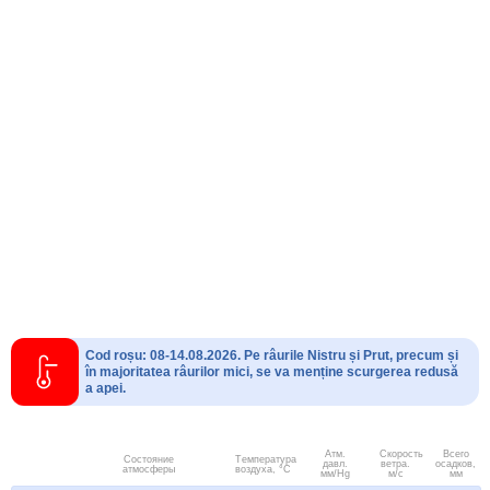
Cod roșu: 08-14.08.2026. Pe râurile Nistru și Prut, precum și
în majoritatea râurilor mici, se va menține scurgerea redusă
a apei.
Атм.
Скорость
Всего
Состояние
Температура
давл.
ветра.
осадков,
атмосферы
воздуха, °C
мм/Hg
м/с
мм