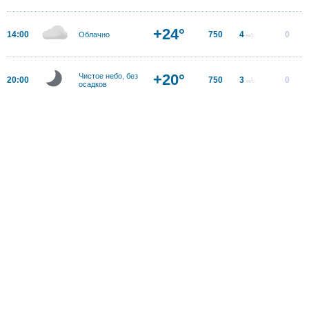
+24°
14:00
750
4
0
Облачно
м/с
+20°
Чистое небо, без
20:00
750
3
0
м/с
осадков