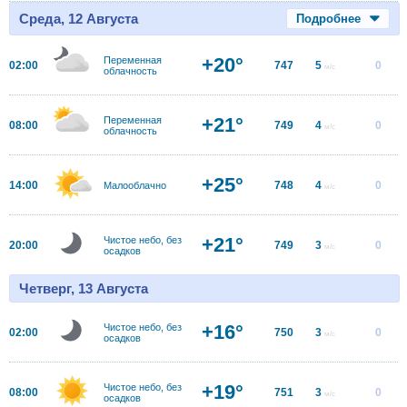
Среда, 12 Августа
Подробнее
+20°
Переменная
02:00
747
5
0
м/с
облачность
+21°
Переменная
08:00
749
4
0
м/с
облачность
+25°
14:00
748
4
0
Малооблачно
м/с
+21°
Чистое небо, без
20:00
749
3
0
м/с
осадков
Четверг, 13 Августа
+16°
Чистое небо, без
02:00
750
3
0
м/с
осадков
+19°
Чистое небо, без
08:00
751
3
0
м/с
осадков