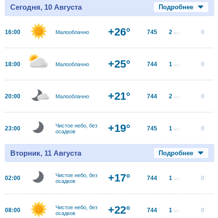
Сегодня, 10 Августа
Подробнее
+26°
16:00
745
2
0
Малооблачно
м/с
+25°
18:00
744
1
0
Малооблачно
м/с
+21°
20:00
744
2
0
Малооблачно
м/с
+19°
Чистое небо, без
23:00
745
1
0
м/с
осадков
Вторник, 11 Августа
Подробнее
+17°
Чистое небо, без
02:00
744
1
0
м/с
осадков
+22°
Чистое небо, без
08:00
744
1
0
м/с
осадков