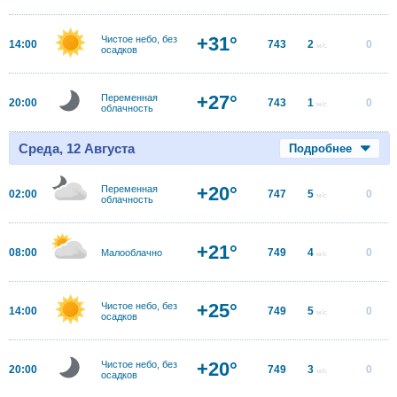
+31°
Чистое небо, без
14:00
743
2
0
м/с
осадков
+27°
Переменная
20:00
743
1
0
м/с
облачность
Среда, 12 Августа
Подробнее
+20°
Переменная
02:00
747
5
0
м/с
облачность
+21°
08:00
749
4
0
Малооблачно
м/с
+25°
Чистое небо, без
14:00
749
5
0
м/с
осадков
+20°
Чистое небо, без
20:00
749
3
0
м/с
осадков