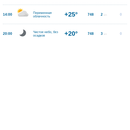
+25°
Переменная
14:00
748
2
0
м/с
облачность
+20°
Чистое небо, без
20:00
748
3
0
м/с
осадков