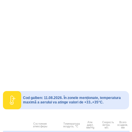
Cod galben: 11.08.2026. În zonele menționate, temperatura
maximă a aerului va atinge valori de +33..+35°C.
Атм.
Скорость
Всего
Состояние
Температура
давл.
ветра.
осадков,
атмосферы
воздуха, °C
мм/Hg
м/с
мм