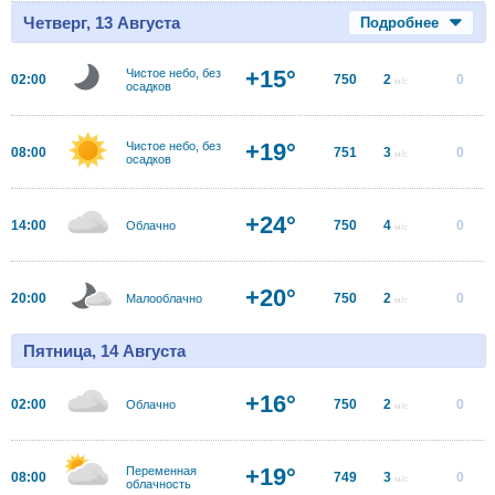
Четверг, 13 Августа
Подробнее
+15°
Чистое небо, без
02:00
750
2
0
м/с
осадков
+19°
Чистое небо, без
08:00
751
3
0
м/с
осадков
+24°
14:00
750
4
0
Облачно
м/с
+20°
20:00
750
2
0
Малооблачно
м/с
Пятница, 14 Августа
+16°
02:00
750
2
0
Облачно
м/с
+19°
Переменная
08:00
749
3
0
м/с
облачность