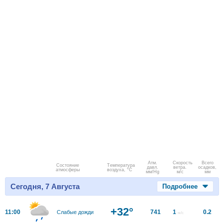
Атм.
Скорость
Всего
Состояние
Температура
давл.
ветра.
осадков,
атмосферы
воздуха, °C
мм/Hg
м/с
мм
Сегодня, 7 Августа
Подробнее
+32°
11:00
741
1
0.2
Слабые дожди
м/с