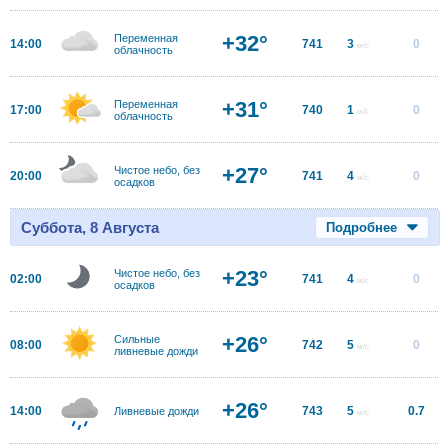
+32°
Переменная
14:00
741
3
0
м/с
облачность
+31°
Переменная
17:00
740
1
0
м/с
облачность
+27°
Чистое небо, без
20:00
741
4
0
м/с
осадков
Суббота, 8 Августа
Подробнее
+23°
Чистое небо, без
02:00
741
4
0
м/с
осадков
+26°
Сильные
08:00
742
5
0
м/с
ливневые дожди
+26°
14:00
743
5
0.7
Ливневые дожди
м/с