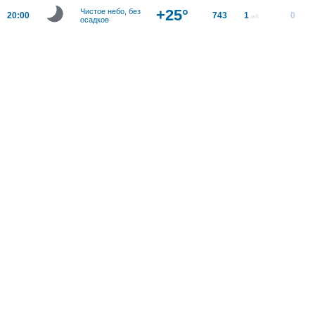
+25°
Чистое небо, без
20:00
743
1
0
м/с
осадков