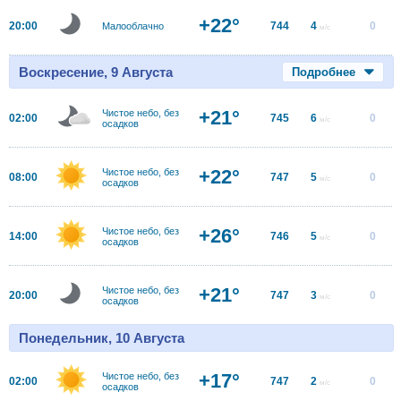
+22°
20:00
744
4
0
Малооблачно
м/с
Воскресение, 9 Августа
Подробнее
+21°
Чистое небо, без
02:00
745
6
0
м/с
осадков
+22°
Чистое небо, без
08:00
747
5
0
м/с
осадков
+26°
Чистое небо, без
14:00
746
5
0
м/с
осадков
+21°
Чистое небо, без
20:00
747
3
0
м/с
осадков
Понедельник, 10 Августа
+17°
Чистое небо, без
02:00
747
2
0
м/с
осадков