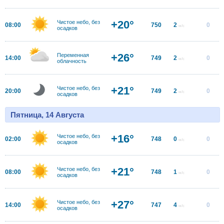
+20°
Чистое небо, без
08:00
750
2
0
м/с
осадков
+26°
Переменная
14:00
749
2
0
м/с
облачность
+21°
Чистое небо, без
20:00
749
2
0
м/с
осадков
Пятница, 14 Августа
+16°
Чистое небо, без
02:00
748
0
0
м/с
осадков
+21°
Чистое небо, без
08:00
748
1
0
м/с
осадков
+27°
Чистое небо, без
14:00
747
4
0
м/с
осадков