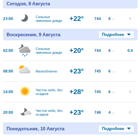
Сегодня, 8 Августа
+22°
Сильные
23:00
744
6
0
м/с
ливневые дожди
Воскресение, 9 Августа
Подробнее
+20°
Сильные
02:00
744
6
0.4
м/с
ливневые дожди
+23°
08:00
745
6
0
Малооблачно
м/с
+28°
Чистое небо, без
14:00
745
6
0
м/с
осадков
+23°
Чистое небо, без
20:00
746
4
0
м/с
осадков
Понедельник, 10 Августа
Подробнее