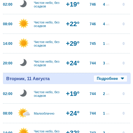
+19°
Чистое небо, без
02:00
746
4
0
м/с
осадков
+22°
Чистое небо, без
08:00
746
4
0
м/с
осадков
+29°
Чистое небо, без
14:00
745
1
0
м/с
осадков
+24°
Чистое небо, без
20:00
744
3
0
м/с
осадков
Вторник, 11 Августа
Подробнее
+19°
Чистое небо, без
02:00
744
2
0
м/с
осадков
+24°
08:00
744
1
0
Малооблачно
м/с
+32°
Чистое небо, без
14:00
743
3
0