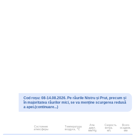
Cod roșu: 08-14.08.2026. Pe râurile Nistru și Prut, precum și
în majoritatea râurilor mici, se va menține scurgerea redusă
a apei.(continuare...)
Атм.
Скорость
Всего
Состояние
Температура
давл.
ветра.
осадков,
атмосферы
воздуха, °C
мм/Hg
м/с
мм