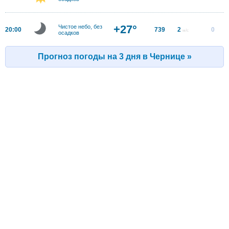
+27°
Чистое небо, без
20:00
739
2
0
м/с
осадков
Прогноз погоды на 3 дня в Чернице »