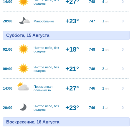
+27°
14:00
748
4
0
м/с
осадков
+23°
20:00
747
3
0
Малооблачно
м/с
Суббота, 15 Августа
+18°
Чистое небо, без
02:00
748
2
0
м/с
осадков
+21°
Чистое небо, без
08:00
748
2
0
м/с
осадков
+27°
Переменная
14:00
746
1
0
м/с
облачность
+23°
Чистое небо, без
20:00
746
1
0
м/с
осадков
Воскресение, 16 Августа