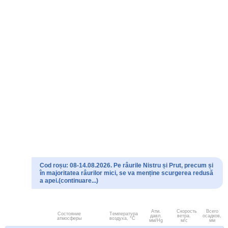
Cod roșu: 08-14.08.2026. Pe râurile Nistru și Prut, precum și
în majoritatea râurilor mici, se va menține scurgerea redusă
a apei.(continuare...)
Атм.
Скорость
Всего
Состояние
Температура
давл.
ветра.
осадков,
атмосферы
воздуха, °C
мм/Hg
м/с
мм