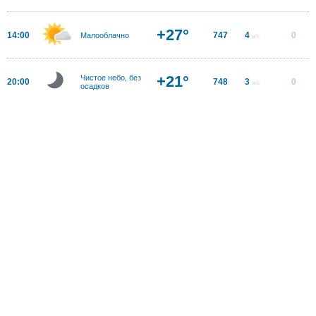
+27°
14:00
747
4
0
Малооблачно
м/с
+21°
Чистое небо, без
20:00
748
3
0
м/с
осадков