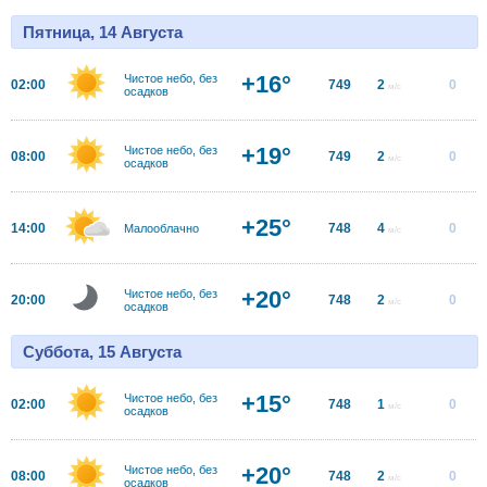
Пятница, 14 Августа
+16°
Чистое небо, без
02:00
749
2
0
м/с
осадков
+19°
Чистое небо, без
08:00
749
2
0
м/с
осадков
+25°
14:00
748
4
0
Малооблачно
м/с
+20°
Чистое небо, без
20:00
748
2
0
м/с
осадков
Суббота, 15 Августа
+15°
Чистое небо, без
02:00
748
1
0
м/с
осадков
+20°
Чистое небо, без
08:00
748
2
0
м/с
осадков