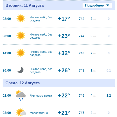
Вторник, 11 Августа
Подробнее
+17°
Чистое небо, без
02:00
744
2
0
м/с
осадков
+23°
Чистое небо, без
08:00
744
0
0
м/с
осадков
+32°
Чистое небо, без
14:00
743
2
0
м/с
осадков
+26°
Чистое небо, без
20:00
743
1
0.1
м/с
осадков
Среда, 12 Августа
+22°
02:00
745
4
1.2
Ливневые дожди
м/с
+21°
08:00
747
4
0
Малооблачно
м/с