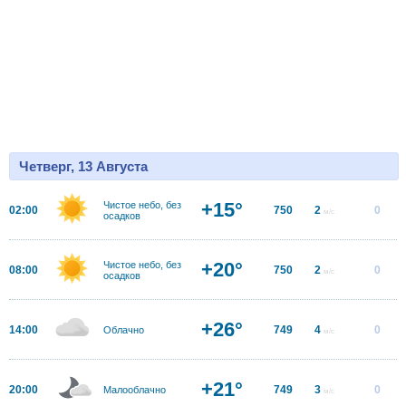
Четверг, 13 Августа
+15°
Чистое небо, без
02:00
750
2
0
м/с
осадков
+20°
Чистое небо, без
08:00
750
2
0
м/с
осадков
+26°
14:00
749
4
0
Облачно
м/с
+21°
20:00
749
3
0
Малооблачно
м/с