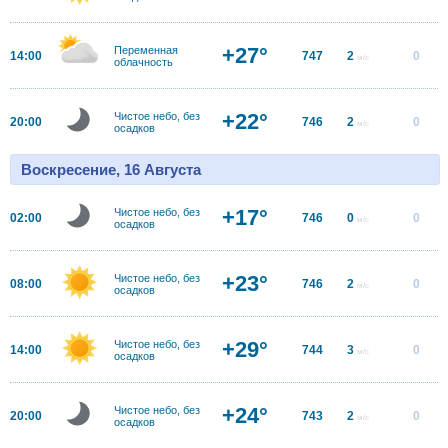
+27°
Переменная
14:00
747
2
0
м/с
облачность
+22°
Чистое небо, без
20:00
746
2
0
м/с
осадков
Воскресение, 16 Августа
+17°
Чистое небо, без
02:00
746
0
0
м/с
осадков
+23°
Чистое небо, без
08:00
746
2
0
м/с
осадков
+29°
Чистое небо, без
14:00
744
3
0
м/с
осадков
+24°
Чистое небо, без
20:00
743
2
0
м/с
осадков