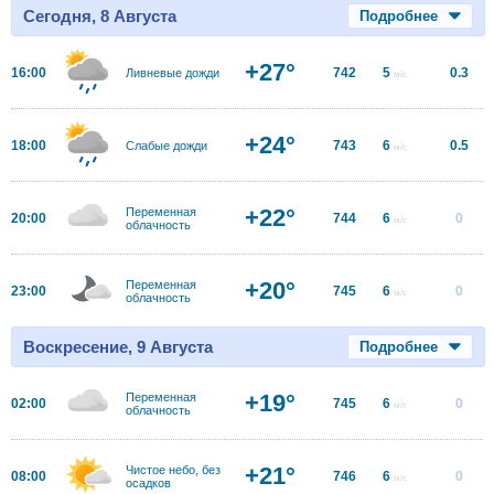
Сегодня, 8 Августа
Подробнее
+27°
16:00
742
5
0.3
Ливневые дожди
м/с
+24°
18:00
743
6
0.5
Слабые дожди
м/с
+22°
Переменная
20:00
744
6
0
м/с
облачность
+20°
Переменная
23:00
745
6
0
м/с
облачность
Воскресение, 9 Августа
Подробнее
+19°
Переменная
02:00
745
6
0
м/с
облачность
+21°
Чистое небо, без
08:00
746
6
0
м/с
осадков