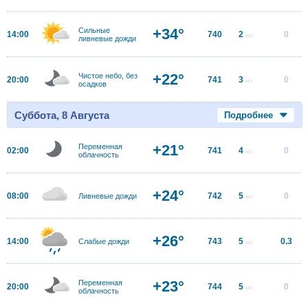
+34°
Сильные
14:00
740
2
0
м/с
ливневые дожди
+22°
Чистое небо, без
20:00
741
3
0
м/с
осадков
Суббота, 8 Августа
Подробнее
+21°
Переменная
02:00
741
4
0
м/с
облачность
+24°
08:00
742
5
0
Ливневые дожди
м/с
+26°
14:00
743
5
0.3
Слабые дожди
м/с
+23°
Переменная
20:00
744
5
0
м/с
облачность