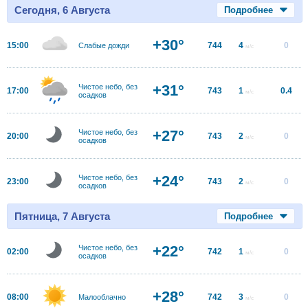
Сегодня, 6 Августа
Подробнее
+30°
15:00
744
4
0
Слабые дожди
м/с
+31°
Чистое небо, без
17:00
743
1
0.4
м/с
осадков
+27°
Чистое небо, без
20:00
743
2
0
м/с
осадков
+24°
Чистое небо, без
23:00
743
2
0
м/с
осадков
Пятница, 7 Августа
Подробнее
+22°
Чистое небо, без
02:00
742
1
0
м/с
осадков
+28°
08:00
742
3
0
Малооблачно
м/с