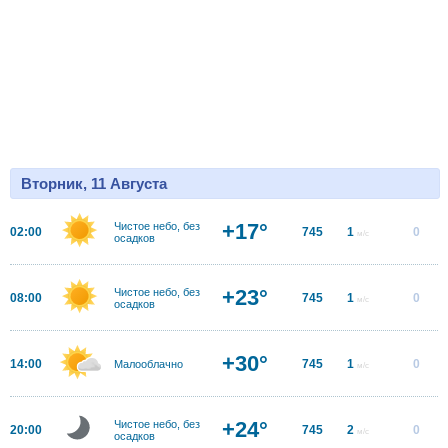
Вторник, 11 Августа
+17°
Чистое небо, без
02:00
745
1
0
м/с
осадков
+23°
Чистое небо, без
08:00
745
1
0
м/с
осадков
+30°
14:00
745
1
0
Малооблачно
м/с
+24°
Чистое небо, без
20:00
745
2
0
м/с
осадков