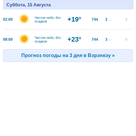
Суббота, 15 Августа
+19°
Чистое небо, без
02:00
744
2
0
м/с
осадков
+23°
Чистое небо, без
08:00
744
3
0
м/с
осадков
Прогноз погоды на 3 дня в Вэрэнкэу »