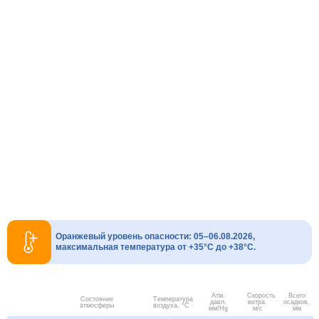
Оранжевый уровень опасности: 05–06.08.2026,
максимальная температура от +35°C до +38°C.
Атм.
Скорость
Всего
Состояние
Температура
давл.
ветра.
осадков,
атмосферы
воздуха, °C
мм/Hg
м/с
мм