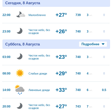
Сегодня, 8 Августа
+27°
22:00
739
3
0
Малооблачно
м/с
+26°
Чистое небо, без
23:00
740
3
0
м/с
осадков
Суббота, 8 Августа
Подробнее
+23°
Чистое небо, без
03:00
740
3
0
м/с
осадков
+29°
08:00
740
4
0
Слабые дожди
м/с
+33°
14:00
740
6
0.5
Ливневые дожди
м/с
+27°
Чистое небо, без
20:00
743
7
0
м/с
осадков