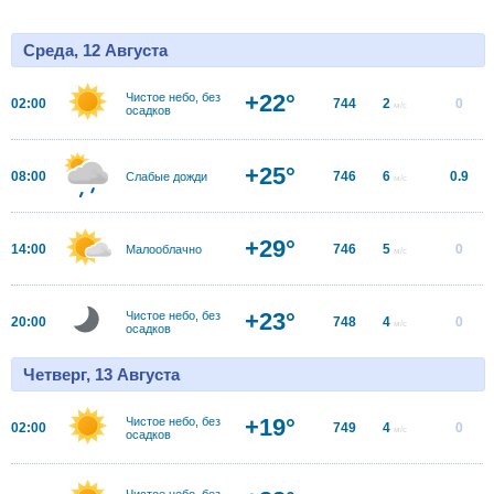
Среда, 12 Августа
+22°
Чистое небо, без
02:00
744
2
0
м/с
осадков
+25°
08:00
746
6
0.9
Слабые дожди
м/с
+29°
14:00
746
5
0
Малооблачно
м/с
+23°
Чистое небо, без
20:00
748
4
0
м/с
осадков
Четверг, 13 Августа
+19°
Чистое небо, без
02:00
749
4
0
м/с
осадков
Чистое небо, без