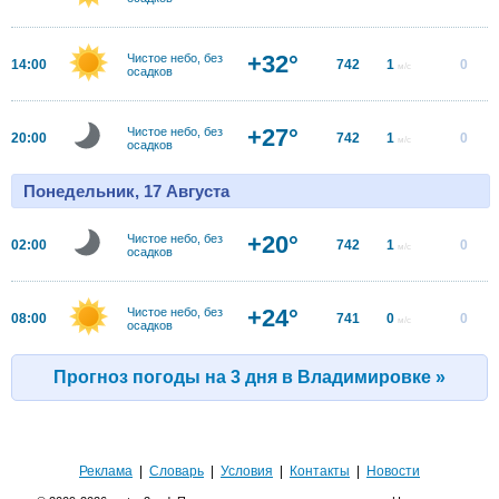
+32°
Чистое небо, без
14:00
742
1
0
м/с
осадков
+27°
Чистое небо, без
20:00
742
1
0
м/с
осадков
Понедельник, 17 Августа
+20°
Чистое небо, без
02:00
742
1
0
м/с
осадков
+24°
Чистое небо, без
08:00
741
0
0
м/с
осадков
Прогноз погоды на 3 дня в Владимировке »
Реклама
|
Словарь
|
Условия
|
Контакты
|
Новости