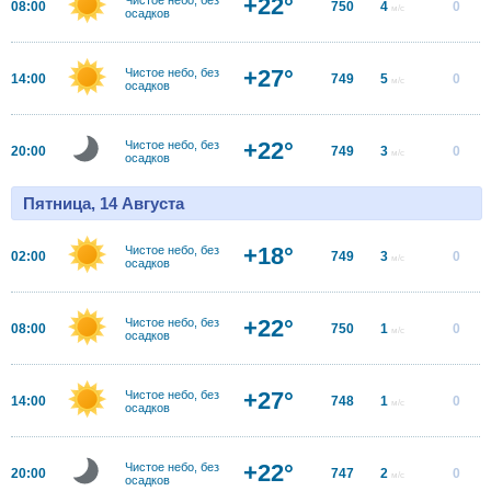
+22°
08:00
750
4
0
м/с
осадков
+27°
Чистое небо, без
14:00
749
5
0
м/с
осадков
+22°
Чистое небо, без
20:00
749
3
0
м/с
осадков
Пятница, 14 Августа
+18°
Чистое небо, без
02:00
749
3
0
м/с
осадков
+22°
Чистое небо, без
08:00
750
1
0
м/с
осадков
+27°
Чистое небо, без
14:00
748
1
0
м/с
осадков
+22°
Чистое небо, без
20:00
747
2
0
м/с
осадков