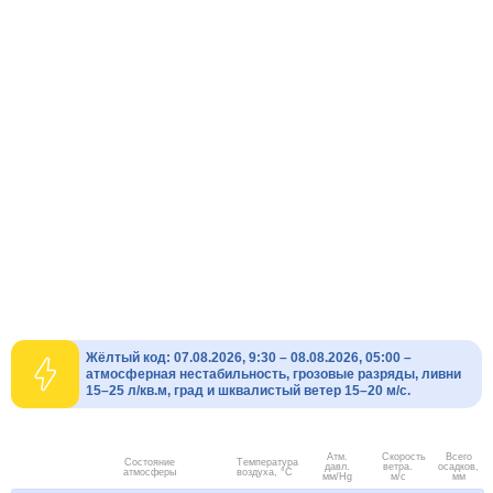
Жёлтый код: 07.08.2026, 9:30 – 08.08.2026, 05:00 –
атмосферная нестабильность, грозовые разряды, ливни
15–25 л/кв.м, град и шквалистый ветер 15–20 м/с.
Атм.
Скорость
Всего
Состояние
Температура
давл.
ветра.
осадков,
атмосферы
воздуха, °C
мм/Hg
м/с
мм