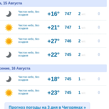
, 15 Августа
Чистое небо, без
+16°
747
2
0
м/с
осадков
Чистое небо, без
+21°
747
1
0
м/с
осадков
Чистое небо, без
+27°
746
2
0
м/с
осадков
Чистое небо, без
+22°
745
2
0
м/с
осадков
ение, 16 Августа
Чистое небо, без
+18°
745
1
0
м/с
осадков
Чистое небо, без
+23°
745
1
0
м/с
осадков
Прогноз погоды на 3 дня в Чигорянах »