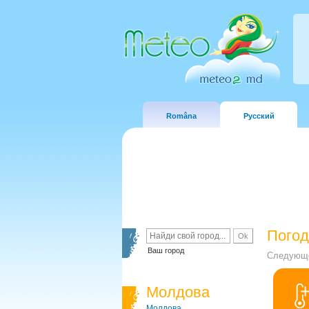
Româna
Русский
Погод
Ваш город
Следующе
Молдова
Молдова