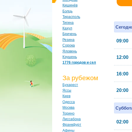
Кишинёв
Бэлць
Тирасполь
Тигина
Сегодня
Кахул
Бричень
Резина
09:00
Сорока
Яловень
Кэушень
12:00
1776 городов и сел
16:00
За рубежом
Бухарест
20:00
Яссы
Киев
Одесса
Суббота
Москва
Торино
Лиссабона
02:00
Франкфурт
Афины