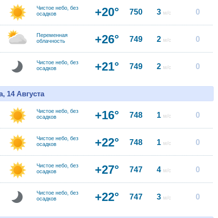
Чистое небо, без
+20°
750
3
0
м/с
осадков
Переменная
+26°
749
2
0
м/с
облачность
Чистое небо, без
+21°
749
2
0
м/с
осадков
, 14 Августа
Чистое небо, без
+16°
748
1
0
м/с
осадков
Чистое небо, без
+22°
748
1
0
м/с
осадков
Чистое небо, без
+27°
747
4
0
м/с
осадков
Чистое небо, без
+22°
747
3
0
м/с
осадков