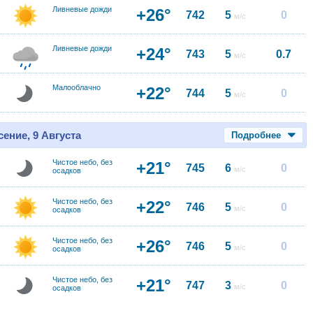
Ливневые дожди
+26°
742
5
0
м/с
Ливневые дожди
+24°
743
5
0.7
м/с
Малооблачно
+22°
744
5
0
м/с
ение, 9 Августа
Подробнее
Чистое небо, без
+21°
745
6
0
м/с
осадков
Чистое небо, без
+22°
746
5
0
м/с
осадков
Чистое небо, без
+26°
746
5
0
м/с
осадков
Чистое небо, без
+21°
747
3
0
м/с
осадков