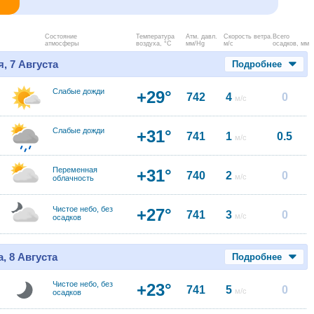
Состояние
Температура
Атм. давл.
Скорость ветра.
Всего
атмосферы
воздуха, °C
мм/Hg
м/с
осадков, мм
, 7 Августа
Подробнее
Слабые дожди
+29°
742
4
0
м/с
Слабые дожди
+31°
741
1
0.5
м/с
Переменная
+31°
740
2
0
м/с
облачность
Чистое небо, без
+27°
741
3
0
м/с
осадков
, 8 Августа
Подробнее
Чистое небо, без
+23°
741
5
0
м/с
осадков