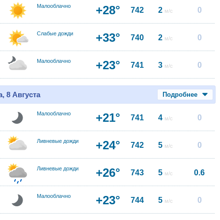
Малооблачно
+28°
742
2
0
м/с
Слабые дожди
+33°
740
2
0
м/с
Малооблачно
+23°
741
3
0
м/с
, 8 Августа
Подробнее
Малооблачно
+21°
741
4
0
м/с
Ливневые дожди
+24°
742
5
0
м/с
Ливневые дожди
+26°
743
5
0.6
м/с
Малооблачно
+23°
744
5
0
м/с