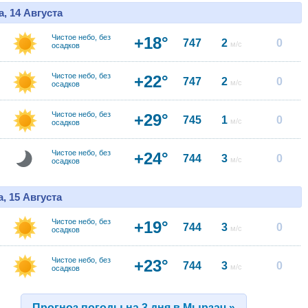
, 14 Августа
Чистое небо, без
+18°
747
2
0
м/с
осадков
Чистое небо, без
+22°
747
2
0
м/с
осадков
Чистое небо, без
+29°
745
1
0
м/с
осадков
Чистое небо, без
+24°
744
3
0
м/с
осадков
, 15 Августа
Чистое небо, без
+19°
744
3
0
м/с
осадков
Чистое небо, без
+23°
744
3
0
м/с
осадков
Прогноз погоды на 3 дня в Мырзач »