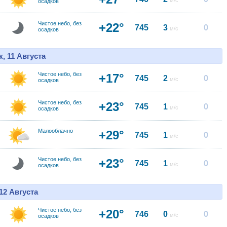
м/с
осадков
Чистое небо, без
+22°
745
3
0
м/с
осадков
, 11 Августа
Чистое небо, без
+17°
745
2
0
м/с
осадков
Чистое небо, без
+23°
745
1
0
м/с
осадков
Малооблачно
+29°
745
1
0
м/с
Чистое небо, без
+23°
745
1
0
м/с
осадков
12 Августа
Чистое небо, без
+20°
746
0
0
м/с
осадков