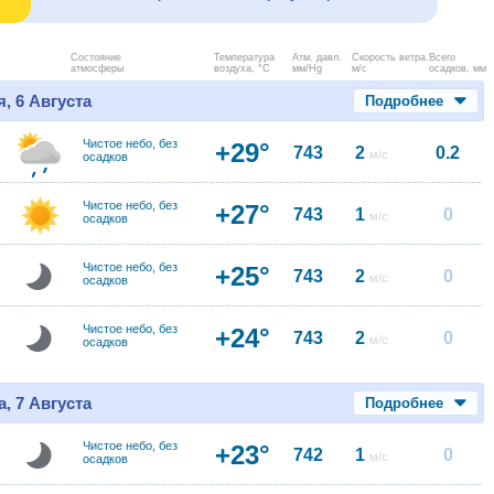
Состояние
Температура
Атм. давл.
Скорость ветра.
Всего
атмосферы
воздуха, °C
мм/Hg
м/с
осадков, мм
, 6 Августа
Подробнее
Чистое небо, без
+29°
743
2
0.2
м/с
осадков
Чистое небо, без
+27°
743
1
0
м/с
осадков
Чистое небо, без
+25°
743
2
0
м/с
осадков
Чистое небо, без
+24°
743
2
0
м/с
осадков
, 7 Августа
Подробнее
Чистое небо, без
+23°
742
1
0
м/с
осадков