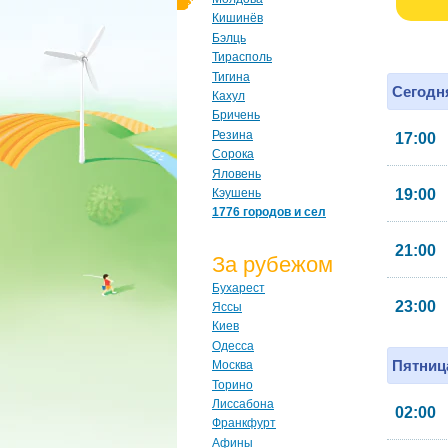
Кишинёв
Бэлць
Тирасполь
Тигина
Сегодня
Кахул
Бричень
Резина
17:00
Сорока
Яловень
Кэушень
19:00
1776 городов и сел
21:00
За рубежом
Бухарест
23:00
Яссы
Киев
Одесса
Пятница
Москва
Торино
Лиссабона
02:00
Франкфурт
Афины