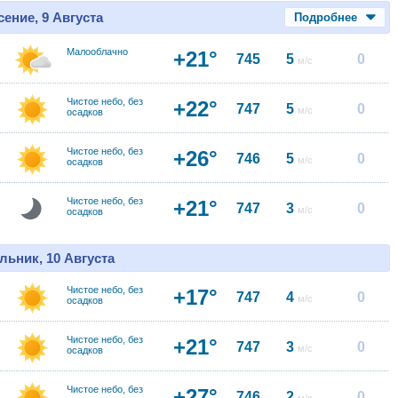
ение, 9 Августа
Подробнее
Малооблачно
+21°
745
5
0
м/с
Чистое небо, без
+22°
747
5
0
м/с
осадков
Чистое небо, без
+26°
746
5
0
м/с
осадков
Чистое небо, без
+21°
747
3
0
м/с
осадков
льник, 10 Августа
Чистое небо, без
+17°
747
4
0
м/с
осадков
Чистое небо, без
+21°
747
3
0
м/с
осадков
Чистое небо, без
+27°
746
2
0