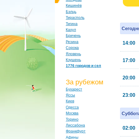
Кишинёв
Бэлць
Тирасполь
Тигина
Сегодня
Кахул
Бричень
Резина
14:00
Сорока
Яловень
Кэушень
17:00
1776 городов и сел
20:00
За рубежом
Бухарест
23:00
Яссы
Киев
Одесса
Суббота
Москва
Торино
Лиссабона
02:00
Франкфурт
Афины