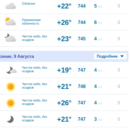
Облачно
+22°
744
5
0
м/с
Переменная
+26°
744
6
0
м/с
облачность
Чистое небо, без
+23°
745
4
0
м/с
осадков
ение, 9 Августа
Подробнее
Чистое небо, без
+19°
747
4
0
м/с
осадков
Чистое небо, без
+21°
748
4
0
м/с
осадков
Чистое небо, без
+26°
747
4
0
м/с
осадков
Чистое небо, без
+21°
747
3
0
м/с
осадков