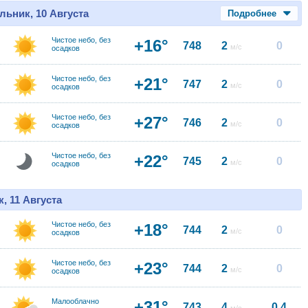
льник, 10 Августа
Подробнее
Чистое небо, без
+16°
748
2
0
м/с
осадков
Чистое небо, без
+21°
747
2
0
м/с
осадков
Чистое небо, без
+27°
746
2
0
м/с
осадков
Чистое небо, без
+22°
745
2
0
м/с
осадков
, 11 Августа
Чистое небо, без
+18°
744
2
0
м/с
осадков
Чистое небо, без
+23°
744
2
0
м/с
осадков
Малооблачно
+31°
743
4
0.4