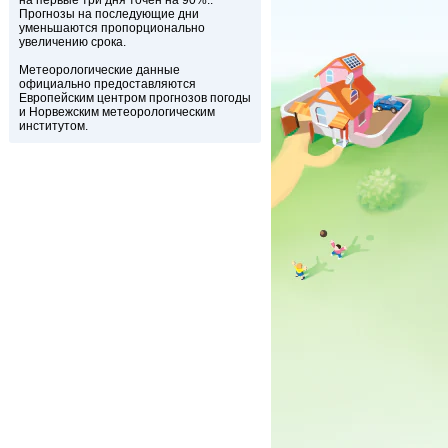
на первые три дня точен на 90%..
Прогнозы на последующие дни
уменьшаются пропорционально
увеличению срока.
Метеорологические данные
официально предоставляются
Европейским центром прогнозов погоды
и Норвежским метеорологическим
институтом.