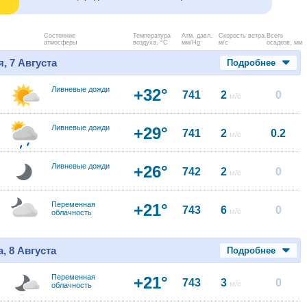
Состояние
Температура
Атм. давл.
Скорость ветра.
Всего
атмосферы
воздуха, °C
мм/Hg
м/с
осадков, мм
, 7 Августа
Подробнее
Ливневые дожди
+32°
741
2
0
м/с
Ливневые дожди
+29°
741
2
0.2
м/с
Ливневые дожди
+26°
742
2
0
м/с
Переменная
+21°
743
6
0
м/с
облачность
, 8 Августа
Подробнее
Переменная
+21°
743
3
0
м/с
облачность