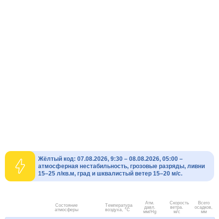
Жёлтый код: 07.08.2026, 9:30 – 08.08.2026, 05:00 –
атмосферная нестабильность, грозовые разряды, ливни
15–25 л/кв.м, град и шквалистый ветер 15–20 м/с.
Атм.
Скорость
Всего
Состояние
Температура
давл.
ветра.
осадков,
атмосферы
воздуха, °C
мм/Hg
м/с
мм