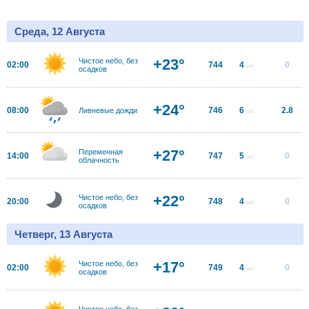
Среда, 12 Августа
+23°
Чистое небо, без
02:00
744
4
0
м/с
осадков
+24°
08:00
746
6
2.8
Ливневые дожди
м/с
+27°
Переменная
14:00
747
5
0
м/с
облачность
+22°
Чистое небо, без
20:00
748
4
0
м/с
осадков
Четверг, 13 Августа
+17°
Чистое небо, без
02:00
749
4
0
м/с
осадков
Чистое небо, без