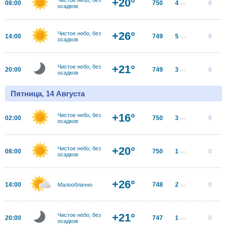
+20°
08:00
750
4
0
м/с
осадков
+26°
Чистое небо, без
14:00
749
5
0
м/с
осадков
+21°
Чистое небо, без
20:00
749
3
0
м/с
осадков
Пятница, 14 Августа
+16°
Чистое небо, без
02:00
750
3
0
м/с
осадков
+20°
Чистое небо, без
08:00
750
1
0
м/с
осадков
+26°
14:00
748
2
0
Малооблачно
м/с
+21°
Чистое небо, без
20:00
747
1
0
м/с
осадков