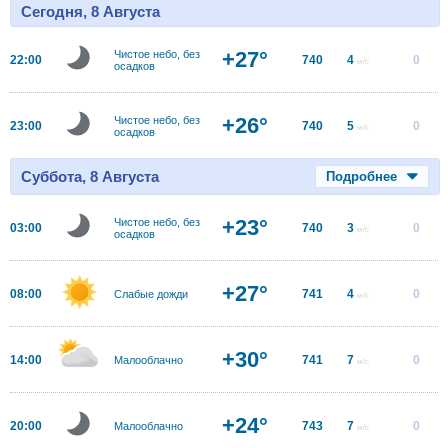
Сегодня, 8 Августа
+27°
Чистое небо, без
22:00
740
4
0
м/с
осадков
+26°
Чистое небо, без
23:00
740
5
0
м/с
осадков
Суббота, 8 Августа
Подробнее
+23°
Чистое небо, без
03:00
740
3
0
м/с
осадков
+27°
08:00
741
4
0
Слабые дожди
м/с
+30°
14:00
741
7
0
Малооблачно
м/с
+24°
20:00
743
7
0
Малооблачно
м/с