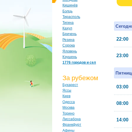
Кишинёв
Бэлць
Тирасполь
Тигина
Сегодня
Кахул
Бричень
22:00
Резина
Сорока
Яловень
23:00
Кэушень
1776 городов и сел
Пятница
За рубежом
Бухарест
03:00
Яссы
Киев
Одесса
08:00
Москва
Торино
Лиссабона
14:00
Франкфурт
Афины