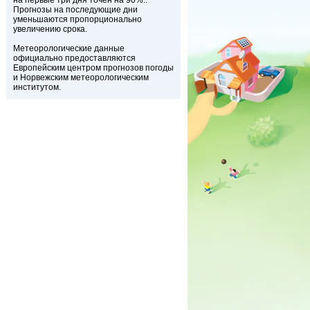
на первые три дня точен на 90%..
Прогнозы на последующие дни
уменьшаются пропорционально
увеличению срока.
Метеорологические данные
официально предоставляются
Европейским центром прогнозов погоды
и Норвежским метеорологическим
институтом.