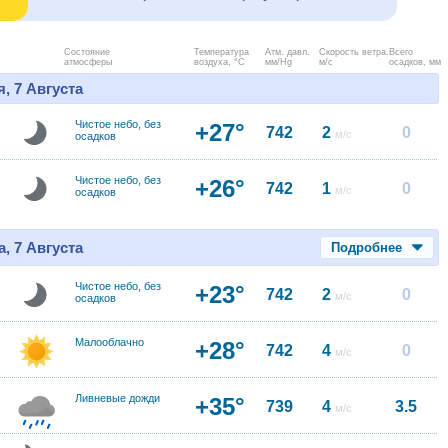
Состояние
Температура
Атм. давл.
Скорость ветра.
Всего
атмосферы
воздуха, °C
мм/Hg
м/с
осадков, мм
, 7 Августа
Чистое небо, без
+27°
742
2
0
м/с
осадков
Чистое небо, без
+26°
742
1
0
м/с
осадков
, 7 Августа
Подробнее
Чистое небо, без
+23°
742
2
0
м/с
осадков
Малооблачно
+28°
742
4
0
м/с
Ливневые дожди
+35°
739
4
3.5
м/с