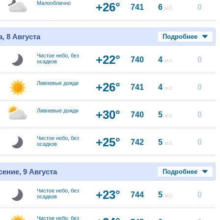
Малооблачно
+26°
741
6
0
м/с
, 8 Августа
Подробнее
Чистое небо, без
+22°
740
4
0
м/с
осадков
Ливневые дожди
+26°
741
4
0
м/с
Ливневые дожди
+30°
740
5
0
м/с
Чистое небо, без
+25°
742
5
0
м/с
осадков
ение, 9 Августа
Подробнее
Чистое небо, без
+23°
744
5
0
м/с
осадков
Чистое небо, без