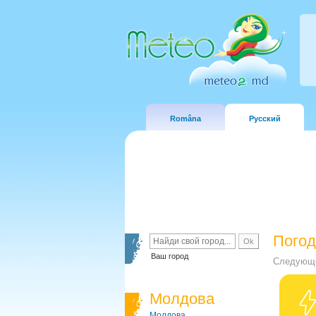
Româna
Русский
Погод
Ваш город
Следующе
Молдова
Молдова