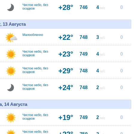
Чистое небо, без
+28°
746
4
0
м/с
осадков
, 13 Августа
Малооблачно
+22°
748
3
0
м/с
Чистое небо, без
+23°
749
4
0
м/с
осадков
Чистое небо, без
+29°
748
4
0
м/с
осадков
Чистое небо, без
+24°
748
2
0
м/с
осадков
, 14 Августа
Чистое небо, без
+19°
749
2
0
м/с
осадков
Чистое небо, без