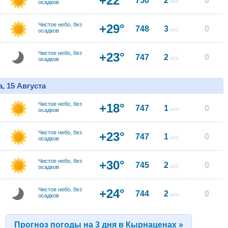
+22°
750
2
0
м/с
осадков
Чистое небо, без
+29°
748
3
0
м/с
осадков
Чистое небо, без
+23°
747
2
0
м/с
осадков
, 15 Августа
Чистое небо, без
+18°
747
1
0
м/с
осадков
Чистое небо, без
+23°
747
1
0
м/с
осадков
Чистое небо, без
+30°
745
2
0
м/с
осадков
Чистое небо, без
+24°
744
2
0
м/с
осадков
Прогноз погоды на 3 дня в Кырнаценах »