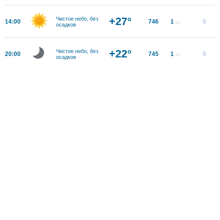
+27°
Чистое небо, без
14:00
746
1
0
м/с
осадков
+22°
Чистое небо, без
20:00
745
1
0
м/с
осадков