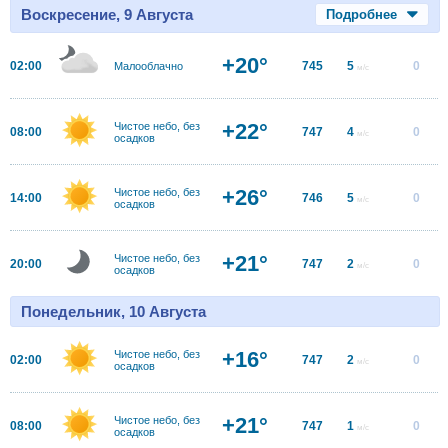
Воскресение, 9 Августа
Подробнее
+20°
02:00
745
5
0
Малооблачно
м/с
+22°
Чистое небо, без
08:00
747
4
0
м/с
осадков
+26°
Чистое небо, без
14:00
746
5
0
м/с
осадков
+21°
Чистое небо, без
20:00
747
2
0
м/с
осадков
Понедельник, 10 Августа
+16°
Чистое небо, без
02:00
747
2
0
м/с
осадков
+21°
Чистое небо, без
08:00
747
1
0
м/с
осадков