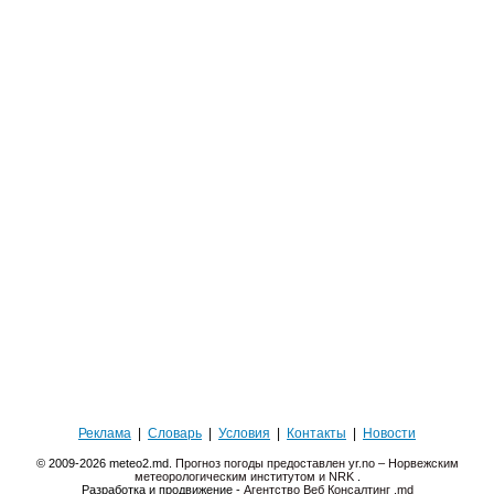
Реклама
|
Словарь
|
Условия
|
Контакты
|
Новости
© 2009-2026 meteo2.md.
Прогноз погоды предоставлен yr.no – Норвежским
метеорологическим институтом и NRK
.
Разработка и продвижение -
Агентство Веб Консалтинг .md