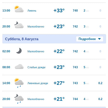
+33°
13:00
740
2
0
Ливень
м/с
+23°
20:00
742
3
0
Малооблачно
м/с
Суббота, 8 Августа
Подробнее
+22°
02:00
742
4
0
Малооблачно
м/с
+23°
08:00
743
5
0
Слабые дожди
м/с
+27°
14:00
743
5
0.2
Ливневые дожди
м/с
+21°
20:00
744
4
0.2
Малооблачно
м/с