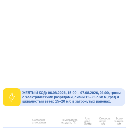
ЖЁЛТЫЙ КОД: 06.08.2026, 15:00 – 07.08.2026, 01:00, грозы
с электрическими разрядами, ливни 15–25 л/кв.м, град и
шквалистый ветер 15–20 м/с в затронутых районах.
Атм.
Скорость
Всего
Состояние
Температура
давл.
ветра.
осадков,
атмосферы
воздуха, °C
мм/Hg
м/с
мм