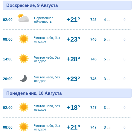
Воскресение, 9 Августа
+21°
Переменная
02:00
745
4
0
м/с
облачность
+23°
Чистое небо, без
08:00
746
5
0
м/с
осадков
+28°
Чистое небо, без
14:00
746
5
0
м/с
осадков
+23°
Чистое небо, без
20:00
746
3
0
м/с
осадков
Понедельник, 10 Августа
+18°
Чистое небо, без
02:00
747
3
0
м/с
осадков
+21°
Чистое небо, без
08:00
747
3
0
м/с
осадков