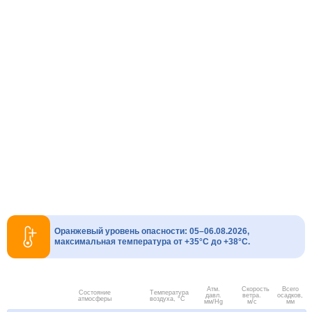
Оранжевый уровень опасности: 05–06.08.2026,
максимальная температура от +35°C до +38°C.
Атм.
Скорость
Всего
Состояние
Температура
давл.
ветра.
осадков,
атмосферы
воздуха, °C
мм/Hg
м/с
мм