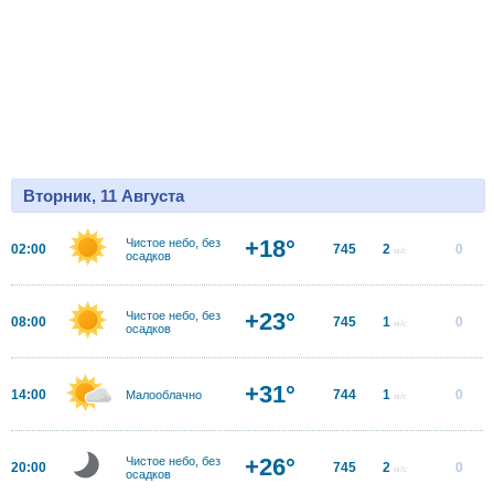
Вторник, 11 Августа
+18°
Чистое небо, без
02:00
745
2
0
м/с
осадков
+23°
Чистое небо, без
08:00
745
1
0
м/с
осадков
+31°
14:00
744
1
0
Малооблачно
м/с
+26°
Чистое небо, без
20:00
745
2
0
м/с
осадков