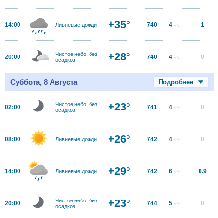
+35°
14:00
740
4
1
Ливневые дожди
м/с
+28°
Чистое небо, без
20:00
740
4
0
м/с
осадков
Суббота, 8 Августа
Подробнее
+23°
Чистое небо, без
02:00
741
4
0
м/с
осадков
+26°
08:00
742
4
0
Ливневые дожди
м/с
+29°
14:00
742
6
0.9
Ливневые дожди
м/с
+23°
Чистое небо, без
20:00
744
5
0
м/с
осадков