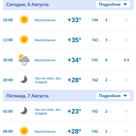
Сегодня, 6 Августа
Подробнее
+33°
10:00
744
2
0
Малооблачно
м/с
+35°
13:00
743
3
0
Малооблачно
м/с
+34°
16:00
742
6
0.3
Малооблачно
м/с
+28°
Чистое небо, без
20:00
742
2
0
м/с
осадков
Пятница, 7 Августа
Подробнее
+23°
Чистое небо, без
02:00
742
2
0
м/с
осадков
+28°
08:00
742
1
0
Малооблачно
м/с