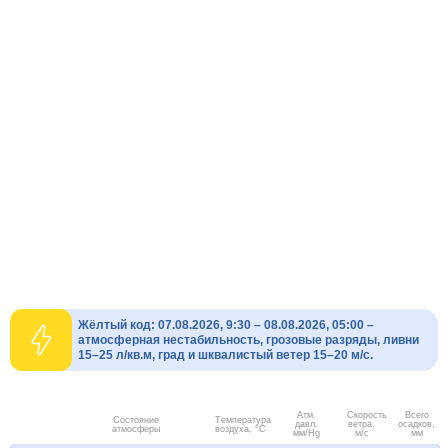
Жёлтый код: 07.08.2026, 9:30 – 08.08.2026, 05:00 –
атмосферная нестабильность, грозовые разряды, ливни
15–25 л/кв.м, град и шквалистый ветер 15–20 м/с.
Атм.
Скорость
Всего
Состояние
Температура
давл.
ветра.
осадков,
атмосферы
воздуха, °C
мм/Hg
м/с
мм