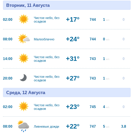
Вторник, 11 Августа
+17°
Чистое небо, без
02:00
744
1
0
м/с
осадков
+24°
08:00
744
0
0
Малооблачно
м/с
+31°
Чистое небо, без
14:00
743
1
0
м/с
осадков
+27°
Чистое небо, без
20:00
743
1
0
м/с
осадков
Среда, 12 Августа
+23°
Чистое небо, без
02:00
745
4
0
м/с
осадков
+22°
08:00
747
5
3.8
Ливневые дожди
м/с