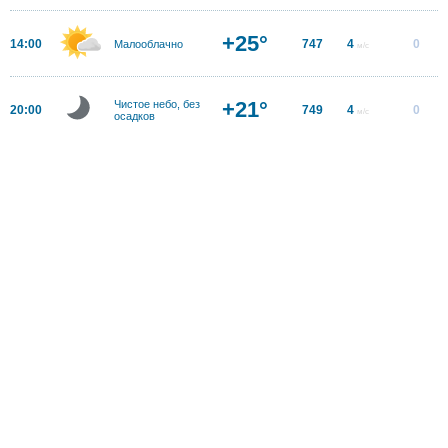
+25°
14:00
747
4
0
Малооблачно
м/с
+21°
Чистое небо, без
20:00
749
4
0
м/с
осадков