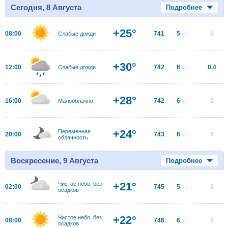
Сегодня, 8 Августа
Подробнее
+25°
08:00
741
5
0
Слабые дожди
м/с
+30°
12:00
742
6
0.4
Слабые дожди
м/с
+28°
16:00
742
6
0
Малооблачно
м/с
+24°
Переменная
20:00
743
6
0
м/с
облачность
Воскресение, 9 Августа
Подробнее
+21°
Чистое небо, без
02:00
745
5
0
м/с
осадков
+22°
Чистое небо, без
08:00
746
6
0
м/с
осадков