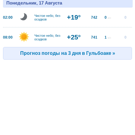
Понедельник, 17 Августа
+19°
Чистое небо, без
02:00
742
0
0
м/с
осадков
+25°
Чистое небо, без
08:00
741
1
0
м/с
осадков
Прогноз погоды на 3 дня в Гульбоаке »