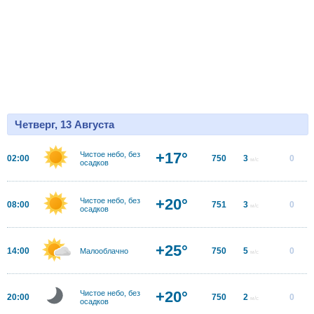
Четверг, 13 Августа
+17°
Чистое небо, без
02:00
750
3
0
м/с
осадков
+20°
Чистое небо, без
08:00
751
3
0
м/с
осадков
+25°
14:00
750
5
0
Малооблачно
м/с
+20°
Чистое небо, без
20:00
750
2
0
м/с
осадков