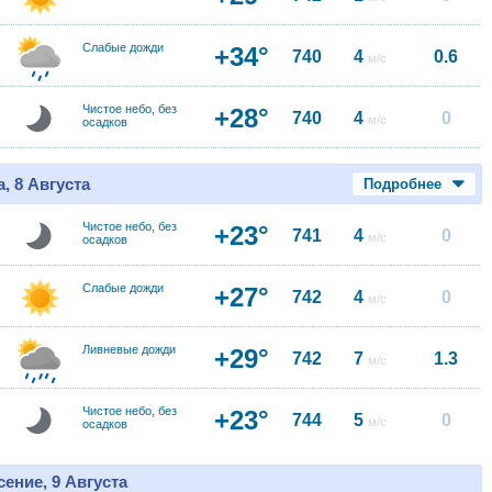
Слабые дожди
+34°
740
4
0.6
м/с
Чистое небо, без
+28°
740
4
0
м/с
осадков
, 8 Августа
Подробнее
Чистое небо, без
+23°
741
4
0
м/с
осадков
Слабые дожди
+27°
742
4
0
м/с
Ливневые дожди
+29°
742
7
1.3
м/с
Чистое небо, без
+23°
744
5
0
м/с
осадков
ение, 9 Августа