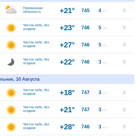
Переменная
+21°
745
4
0
м/с
облачность
Чистое небо, без
+23°
746
5
0
м/с
осадков
Чистое небо, без
+27°
746
5
0
м/с
осадков
Чистое небо, без
+22°
746
3
0
м/с
осадков
льник, 10 Августа
Чистое небо, без
+18°
747
3
0
м/с
осадков
Чистое небо, без
+21°
747
3
0
м/с
осадков
Чистое небо, без
+28°
746
3
0
м/с
осадков