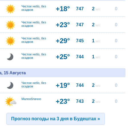
Чистое небо, без
+18°
747
2
0
м/с
осадков
Чистое небо, без
+23°
747
2
0
м/с
осадков
Чистое небо, без
+29°
745
1
0
м/с
осадков
Чистое небо, без
+25°
744
1
0
м/с
осадков
, 15 Августа
Чистое небо, без
+19°
744
2
0
м/с
осадков
Малооблачно
+23°
743
2
0
м/с
Прогноз погоды на 3 дня в Будештах »