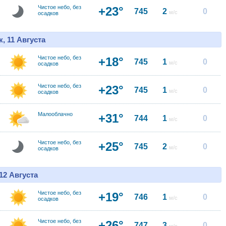
Чистое небо, без
+23°
745
2
0
м/с
осадков
, 11 Августа
Чистое небо, без
+18°
745
1
0
м/с
осадков
Чистое небо, без
+23°
745
1
0
м/с
осадков
Малооблачно
+31°
744
1
0
м/с
Чистое небо, без
+25°
745
2
0
м/с
осадков
12 Августа
Чистое небо, без
+19°
746
1
0
м/с
осадков
Чистое небо, без
+26°
747
3
0