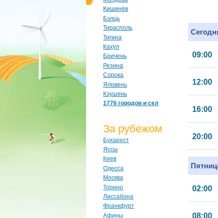
Кишинёв
Бэлць
Тирасполь
Сегодня
Тигина
Кахул
09:00
Бричень
Резина
Сорока
12:00
Яловень
Кэушень
1776 городов и сел
16:00
За рубежом
20:00
Бухарест
Яссы
Киев
Пятница
Одесса
Москва
Торино
02:00
Лиссабона
Франкфурт
08:00
Афины