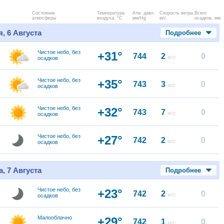
Состояние
Температура
Атм. давл.
Скорость ветра.
Всего
атмосферы
воздуха, °C
мм/Hg
м/с
осадков, мм
, 6 Августа
Подробнее
Чистое небо, без
+31°
744
2
0
м/с
осадков
Чистое небо, без
+35°
743
3
0
м/с
осадков
Чистое небо, без
+32°
743
7
0
м/с
осадков
Чистое небо, без
+27°
742
2
0
м/с
осадков
, 7 Августа
Подробнее
Чистое небо, без
+23°
742
2
0
м/с
осадков
Малооблачно
+29°
742
1
0
м/с