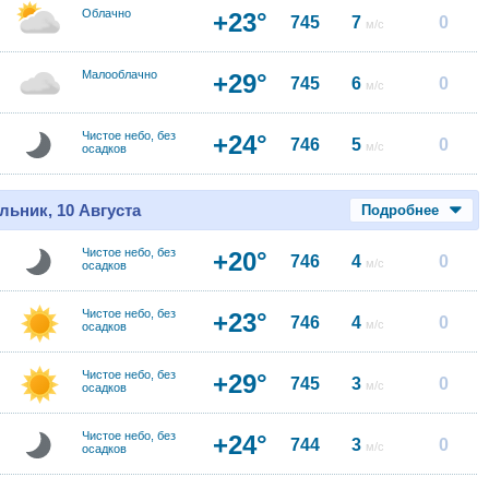
Облачно
+23°
745
7
0
м/с
Малооблачно
+29°
745
6
0
м/с
Чистое небо, без
+24°
746
5
0
м/с
осадков
льник, 10 Августа
Подробнее
Чистое небо, без
+20°
746
4
0
м/с
осадков
Чистое небо, без
+23°
746
4
0
м/с
осадков
Чистое небо, без
+29°
745
3
0
м/с
осадков
Чистое небо, без
+24°
744
3
0
м/с
осадков