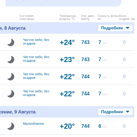
Состояние
Температура
Атм. давл.
Скорость ветра.
Всего
атмосферы
воздуха, °C
мм/Hg
м/с
осадков, мм
, 8 Августа
Подробнее
Чистое небо, без
+24°
743
7
0
м/с
осадков
Чистое небо, без
+23°
743
7
0
м/с
осадков
Чистое небо, без
+22°
744
7
0
м/с
осадков
Чистое небо, без
+22°
744
7
0
м/с
осадков
ение, 9 Августа
Подробнее
Малооблачно
+20°
744
6
0
м/с