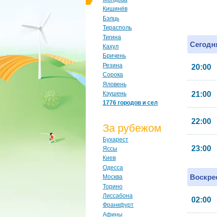
Кишинёв
Бэлць
Тирасполь
Тигина
Сегодня
Кахул
Бричень
Резина
20:00
Сорока
Яловень
Кэушень
21:00
1776 городов и сел
22:00
За рубежом
Бухарест
23:00
Яссы
Киев
Одесса
Воскрес
Москва
Торино
Лиссабона
02:00
Франкфурт
Афины