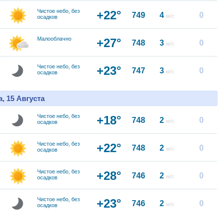
Чистое небо, без
+22°
749
4
0
м/с
осадков
Малооблачно
+27°
748
3
0
м/с
Чистое небо, без
+23°
747
3
0
м/с
осадков
, 15 Августа
Чистое небо, без
+18°
748
2
0
м/с
осадков
Чистое небо, без
+22°
748
2
0
м/с
осадков
Чистое небо, без
+28°
746
2
0
м/с
осадков
Чистое небо, без
+23°
746
2
0
м/с
осадков