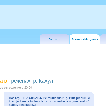
Главная
Регионы Молдовы
а в
Греченах, р. Кахул
е обновление в
20:00
Cod roșu: 08-14.08.2026. Pe râurile Nistru și Prut, precum și
în majoritatea râurilor mici, se va menține scurgerea redusă
a apei.(continuare...)