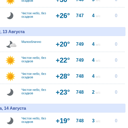
м/с
осадков
Чистое небо, без
+26°
747
4
0
м/с
осадков
, 13 Августа
Малооблачно
+20°
749
4
0
м/с
Чистое небо, без
+22°
749
4
0
м/с
осадков
Чистое небо, без
+28°
748
4
0
м/с
осадков
Чистое небо, без
+23°
748
2
0
м/с
осадков
, 14 Августа
Чистое небо, без
+19°
748
3
0
м/с
осадков