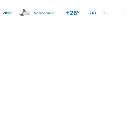
+26°
20:00
743
1
0
Малооблачно
м/с