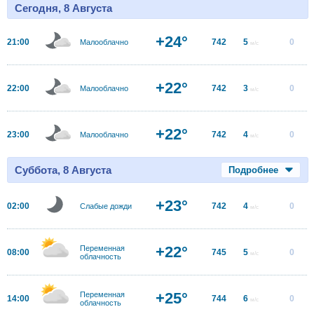
Сегодня, 8 Августа
+24°
21:00
742
5
0
Малооблачно
м/с
+22°
22:00
742
3
0
Малооблачно
м/с
+22°
23:00
742
4
0
Малооблачно
м/с
Суббота, 8 Августа
Подробнее
+23°
02:00
742
4
0
Слабые дожди
м/с
+22°
Переменная
08:00
745
5
0
м/с
облачность
+25°
Переменная
14:00
744
6
0
м/с
облачность