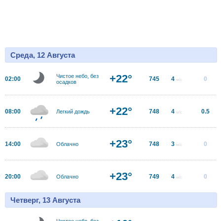
Среда, 12 Августа
+22°
Чистое небо, без
02:00
745
4
0
м/с
осадков
+22°
08:00
748
4
0.5
Легкий дождь
м/с
+23°
14:00
748
3
0
Облачно
м/с
+23°
20:00
749
4
0
Облачно
м/с
Четверг, 13 Августа
Чистое небо, без