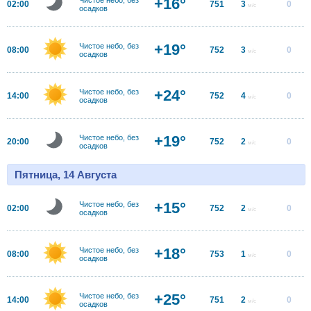
+16°
02:00
751
3
0
м/с
осадков
+19°
Чистое небо, без
08:00
752
3
0
м/с
осадков
+24°
Чистое небо, без
14:00
752
4
0
м/с
осадков
+19°
Чистое небо, без
20:00
752
2
0
м/с
осадков
Пятница, 14 Августа
+15°
Чистое небо, без
02:00
752
2
0
м/с
осадков
+18°
Чистое небо, без
08:00
753
1
0
м/с
осадков
+25°
Чистое небо, без
14:00
751
2
0
м/с
осадков