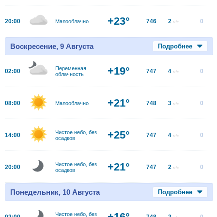
+23°
20:00
746
2
0
Малооблачно
м/с
Воскресение, 9 Августа
Подробнее
+19°
Переменная
02:00
747
4
0
м/с
облачность
+21°
08:00
748
3
0
Малооблачно
м/с
+25°
Чистое небо, без
14:00
747
4
0
м/с
осадков
+21°
Чистое небо, без
20:00
747
2
0
м/с
осадков
Понедельник, 10 Августа
Подробнее
+16°
Чистое небо, без
02:00
748
2
0