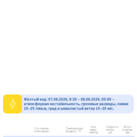
Жёлтый код: 07.08.2026, 9:30 – 08.08.2026, 05:00 –
атмосферная нестабильность, грозовые разряды, ливни
15–25 л/кв.м, град и шквалистый ветер 15–20 м/с.
Атм.
Скорость
Всего
Состояние
Температура
давл.
ветра.
осадков,
атмосферы
воздуха, °C
мм/Hg
м/с
мм