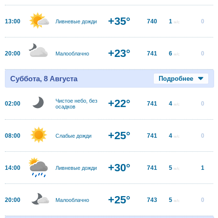
+35°
13:00
740
1
0
Ливневые дожди
м/с
+23°
20:00
741
6
0
Малооблачно
м/с
Суббота, 8 Августа
Подробнее
+22°
Чистое небо, без
02:00
741
4
0
м/с
осадков
+25°
08:00
741
4
0
Слабые дожди
м/с
+30°
14:00
741
5
1
Ливневые дожди
м/с
+25°
20:00
743
5
0
Малооблачно
м/с