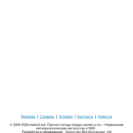
Реклама
|
Словарь
|
Условия
|
Контакты
|
Новости
© 2009-2026 meteo2.md.
Прогноз погоды предоставлен yr.no – Норвежским
метеорологическим институтом и NRK
.
Разработка и продвижение -
Агентство Веб Консалтинг .md