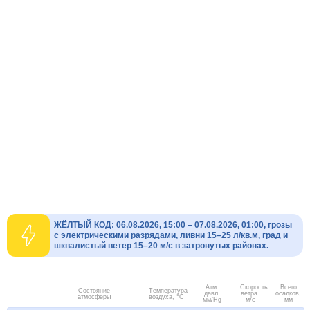
ЖЁЛТЫЙ КОД: 06.08.2026, 15:00 – 07.08.2026, 01:00, грозы
с электрическими разрядами, ливни 15–25 л/кв.м, град и
шквалистый ветер 15–20 м/с в затронутых районах.
Атм.
Скорость
Всего
Состояние
Температура
давл.
ветра.
осадков,
атмосферы
воздуха, °C
мм/Hg
м/с
мм