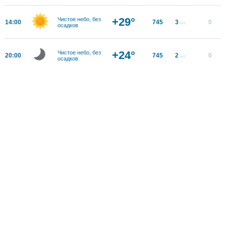
+29°
Чистое небо, без
14:00
745
3
0
м/с
осадков
+24°
Чистое небо, без
20:00
745
2
0
м/с
осадков