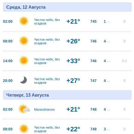
Среда, 12 Августа
+21°
Чистое небо, без
02:00
745
1
0
м/с
осадков
+26°
Чистое небо, без
08:00
746
4
0
м/с
осадков
+33°
Чистое небо, без
14:00
746
4
0.1
м/с
осадков
+27°
Чистое небо, без
20:00
747
4
0
м/с
осадков
Четверг, 13 Августа
+21°
02:00
748
4
0
Малооблачно
м/с
+22°
Чистое небо, без
08:00
749
3
0
м/с
осадков