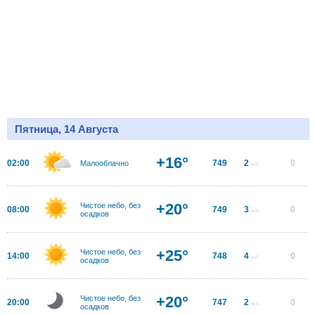
Пятница, 14 Августа
+16°
02:00
749
2
0
Малооблачно
м/с
+20°
Чистое небо, без
08:00
749
3
0
м/с
осадков
+25°
Чистое небо, без
14:00
748
4
0
м/с
осадков
+20°
Чистое небо, без
20:00
747
2
0
м/с
осадков