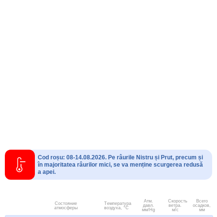
Cod roșu: 08-14.08.2026. Pe râurile Nistru și Prut, precum și
în majoritatea râurilor mici, se va menține scurgerea redusă
a apei.
Атм.
Скорость
Всего
Состояние
Температура
давл.
ветра.
осадков,
атмосферы
воздуха, °C
мм/Hg
м/с
мм