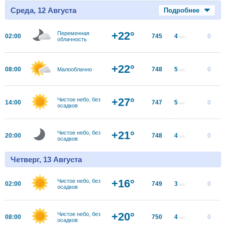
Среда, 12 Августа
Подробнее
+22°
Переменная
02:00
745
4
0
м/с
облачность
+22°
08:00
748
5
0
Малооблачно
м/с
+27°
Чистое небо, без
14:00
747
5
0
м/с
осадков
+21°
Чистое небо, без
20:00
748
4
0
м/с
осадков
Четверг, 13 Августа
+16°
Чистое небо, без
02:00
749
3
0
м/с
осадков
+20°
Чистое небо, без
08:00
750
4
0
м/с
осадков