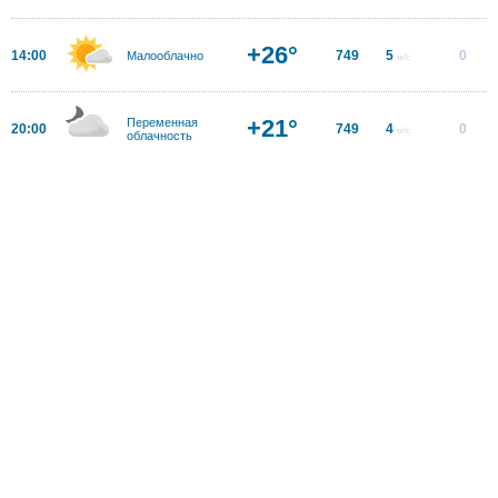
+26°
14:00
749
5
0
Малооблачно
м/с
+21°
Переменная
20:00
749
4
0
м/с
облачность