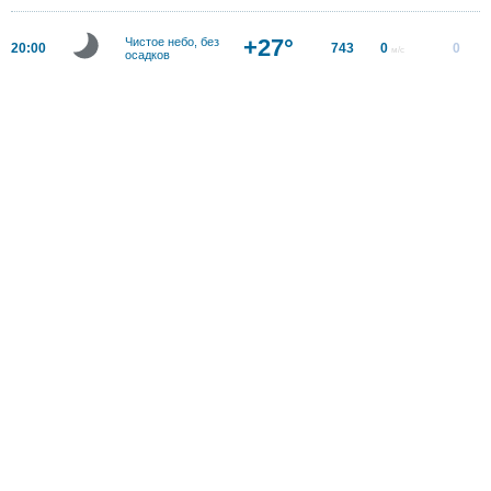
+27°
Чистое небо, без
20:00
743
0
0
м/с
осадков