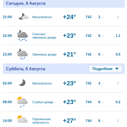
Сегодня, 8 Августа
+24°
21:00
742
2
0
Малооблачно
м/с
+23°
Сильные
22:00
742
6
1.1
м/с
ливневые дожди
+21°
23:00
742
6
0.5
Ливневые дожди
м/с
Суббота, 8 Августа
Подробнее
+23°
02:00
742
4
0
Малооблачно
м/с
+23°
08:00
744
6
0.2
Слабые дожди
м/с
+27°
Переменная
14:00
744
6
0
м/с
облачность