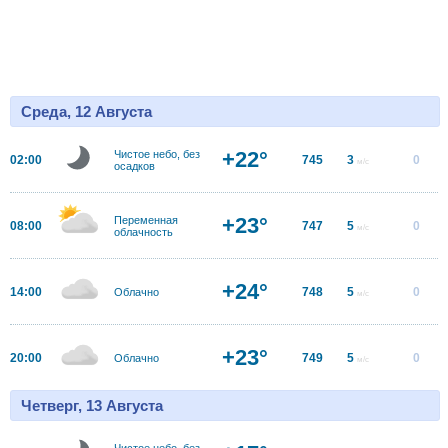
Среда, 12 Августа
+22°
Чистое небо, без
02:00
745
3
0
м/с
осадков
+23°
Переменная
08:00
747
5
0
м/с
облачность
+24°
14:00
748
5
0
Облачно
м/с
+23°
20:00
749
5
0
Облачно
м/с
Четверг, 13 Августа
Чистое небо, без