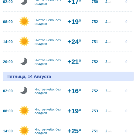
+17°
02:00
750
4
0
м/с
осадков
+19°
Чистое небо, без
08:00
752
4
0
м/с
осадков
+24°
Чистое небо, без
14:00
751
4
0
м/с
осадков
+21°
Чистое небо, без
20:00
752
3
0
м/с
осадков
Пятница, 14 Августа
+16°
Чистое небо, без
02:00
752
3
0
м/с
осадков
+19°
Чистое небо, без
08:00
753
2
0
м/с
осадков
+25°
Чистое небо, без
14:00
751
2
0
м/с
осадков