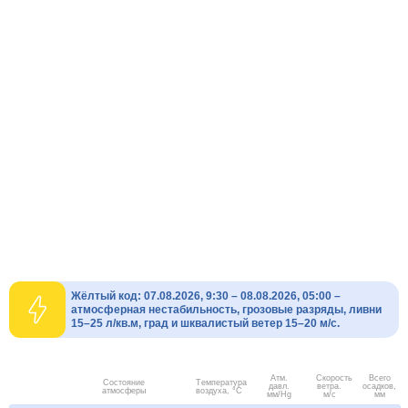
Жёлтый код: 07.08.2026, 9:30 – 08.08.2026, 05:00 –
атмосферная нестабильность, грозовые разряды, ливни
15–25 л/кв.м, град и шквалистый ветер 15–20 м/с.
Атм.
Скорость
Всего
Состояние
Температура
давл.
ветра.
осадков,
атмосферы
воздуха, °C
мм/Hg
м/с
мм