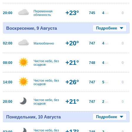
+23°
Переменная
20:00
745
4
0
м/с
облачность
Воскресение, 9 Августа
Подробнее
+20°
02:00
747
4
0
Малооблачно
м/с
+21°
Чистое небо, без
08:00
748
4
0
м/с
осадков
+26°
Чистое небо, без
14:00
747
5
0
м/с
осадков
+21°
Чистое небо, без
20:00
747
2
0
м/с
осадков
Понедельник, 10 Августа
Подробнее
+17°
Чистое небо, без
02:00
748
2
0