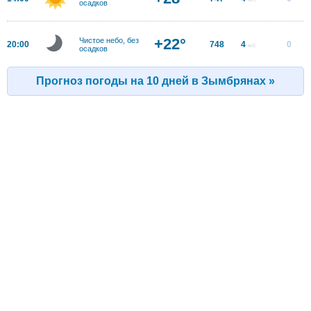
осадков
+22°
Чистое небо, без
20:00
748
4
0
м/с
осадков
Прогноз погоды на 10 дней в Зымбрянах »