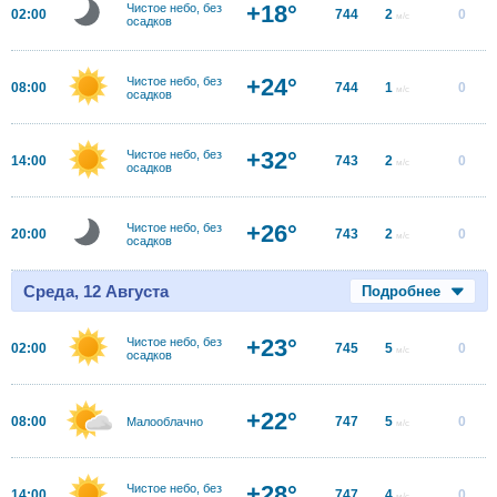
+18°
Чистое небо, без
02:00
744
2
0
м/с
осадков
+24°
Чистое небо, без
08:00
744
1
0
м/с
осадков
+32°
Чистое небо, без
14:00
743
2
0
м/с
осадков
+26°
Чистое небо, без
20:00
743
2
0
м/с
осадков
Среда, 12 Августа
Подробнее
+23°
Чистое небо, без
02:00
745
5
0
м/с
осадков
+22°
08:00
747
5
0
Малооблачно
м/с
+28°
Чистое небо, без
14:00
747
4
0
м/с