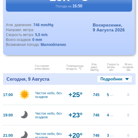
16:50
Погода на
Воскресение,
Атм. давление:
746 mm/Hg
9 Августа 2026
Направл. ветра:
Скорость ветра:
5,5 m/s
Всего осадков:
0 mm
Возможная погода:
Малооблачно
Атм.
Скорость
Всего
Состояние
Температура
давл.
ветра.
осадков,
атмосферы
воздуха, °C
мм/Hg
м/с
мм
Сегодня, 9 Августа
Подробнее
+25°
Чистое небо, без
17:00
745
5
0
м/с
осадков
+23°
Чистое небо, без
19:00
746
4
0
м/с
осадков
+20°
Чистое небо, без
21:00
746
3
0
м/с
осадков