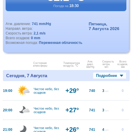
18:30
Погода на
Пятница,
Атм. давление:
741 mm/Hg
7 Августа 2026
Направл. ветра:
Скорость ветра:
2,1 m/s
Всего осадков:
0 mm
Возможная погода:
Переменная облачность
Атм.
Скорость
Всего
Состояние
Температура
давл.
ветра.
осадков,
атмосферы
воздуха, °C
мм/Hg
м/с
мм
Сегодня, 7 Августа
Подробнее
+29°
Чистое небо, без
19:00
740
3
0
м/с
осадков
+27°
Чистое небо, без
20:00
741
3
0
м/с
осадков
+26°
Чистое небо, без
21:00
741
4
0
м/с
осадков