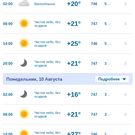
+20°
02:00
746
5
0
Малооблачно
м/с
+21°
Чистое небо, без
08:00
747
5
0
м/с
осадков
+25°
Чистое небо, без
14:00
746
5
0
м/с
осадков
+21°
Чистое небо, без
20:00
747
3
0
м/с
осадков
Понедельник, 10 Августа
Подробнее
+16°
Чистое небо, без
02:00
747
3
0
м/с
осадков
+21°
Чистое небо, без
08:00
747
3
0
м/с
осадков
+27°
Чистое небо, без
14:00
746
1
0
м/с