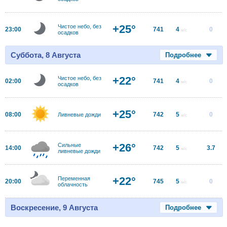
+25°
Чистое небо, без
23:00
741
4
0
м/с
осадков
Суббота, 8 Августа
Подробнее
+22°
Чистое небо, без
02:00
741
4
0
м/с
осадков
+25°
08:00
742
5
0
Ливневые дожди
м/с
+26°
Сильные
14:00
742
5
3.7
м/с
ливневые дожди
+22°
Переменная
20:00
745
5
0
м/с
облачность
Воскресение, 9 Августа
Подробнее