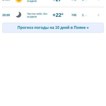
осадков
+22°
Чистое небо, без
20:00
745
1
0
м/с
осадков
Прогноз погоды на 10 дней в Пояне »