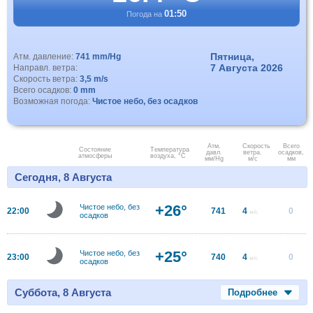
01:50
Погода на
Пятница,
Атм. давление:
741 mm/Hg
7 Августа 2026
Направл. ветра:
Скорость ветра:
3,5 m/s
Всего осадков:
0 mm
Возможная погода:
Чистое небо, без осадков
Атм.
Скорость
Всего
Состояние
Температура
давл.
ветра.
осадков,
атмосферы
воздуха, °C
мм/Hg
м/с
мм
Сегодня, 8 Августа
+26°
Чистое небо, без
22:00
741
4
0
м/с
осадков
+25°
Чистое небо, без
23:00
740
4
0
м/с
осадков
Суббота, 8 Августа
Подробнее