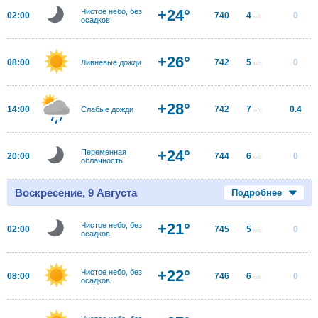
+24°
Чистое небо, без
02:00
740
4
0
м/с
осадков
+26°
08:00
742
5
0
Ливневые дожди
м/с
+28°
14:00
742
7
0.4
Слабые дожди
м/с
+24°
Переменная
20:00
744
6
0
м/с
облачность
Воскресение, 9 Августа
Подробнее
+21°
Чистое небо, без
02:00
745
5
0
м/с
осадков
+22°
Чистое небо, без
08:00
746
6
0
м/с
осадков