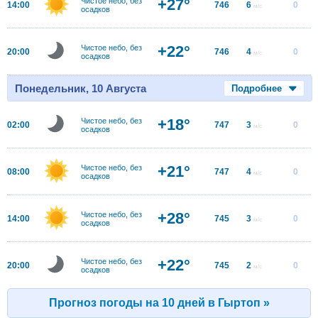
+27°
Чистое небо, без
14:00
746
6
0
м/с
осадков
+22°
Чистое небо, без
20:00
746
4
0
м/с
осадков
Понедельник, 10 Августа
Подробнее
+18°
Чистое небо, без
02:00
747
3
0
м/с
осадков
+21°
Чистое небо, без
08:00
747
4
0
м/с
осадков
+28°
Чистое небо, без
14:00
745
3
0
м/с
осадков
+22°
Чистое небо, без
20:00
745
2
0
м/с
осадков
Прогноз погоды на 10 дней в Гыртоп »