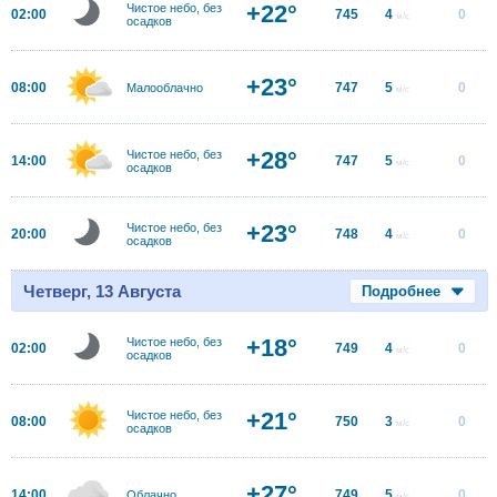
+22°
Чистое небо, без
02:00
745
4
0
м/с
осадков
+23°
08:00
747
5
0
Малооблачно
м/с
+28°
Чистое небо, без
14:00
747
5
0
м/с
осадков
+23°
Чистое небо, без
20:00
748
4
0
м/с
осадков
Четверг, 13 Августа
Подробнее
+18°
Чистое небо, без
02:00
749
4
0
м/с
осадков
+21°
Чистое небо, без
08:00
750
3
0
м/с
осадков
+27°
14:00
749
5
0
Облачно
м/с