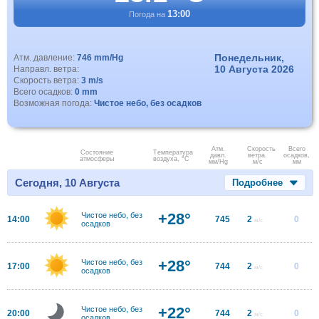
13:00
Погода на
Понедельник,
Атм. давление:
746 mm/Hg
10 Августа 2026
Направл. ветра:
Скорость ветра:
3 m/s
Всего осадков:
0 mm
Возможная погода:
Чистое небо, без осадков
Атм.
Скорость
Всего
Состояние
Температура
давл.
ветра.
осадков,
атмосферы
воздуха, °C
мм/Hg
м/с
мм
Сегодня, 10 Августа
Подробнее
+28°
Чистое небо, без
14:00
745
2
0
м/с
осадков
+28°
Чистое небо, без
17:00
744
2
0
м/с
осадков
+22°
Чистое небо, без
20:00
744
2
0
м/с
осадков