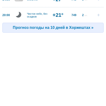
+21°
Чистое небо, без
20:00
749
2
0
м/с
осадков
Прогноз погоды на 10 дней в Хоржештах »