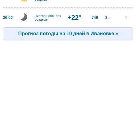
+22°
Чистое небо, без
20:00
749
3
0
м/с
осадков
Прогноз погоды на 10 дней в Ивановке »