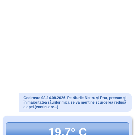
Cod roșu: 08-14.08.2026. Pe râurile Nistru și Prut, precum și
în majoritatea râurilor mici, se va menține scurgerea redusă
a apei.(continuare...)
19.7° C