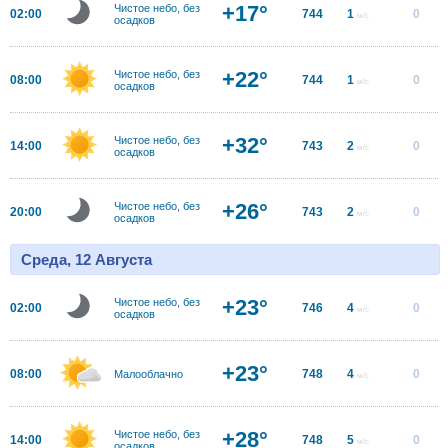
+17°
Чистое небо, без
02:00
744
1
0
м/с
осадков
+22°
Чистое небо, без
08:00
744
1
0
м/с
осадков
+32°
Чистое небо, без
14:00
743
2
0
м/с
осадков
+26°
Чистое небо, без
20:00
743
2
0
м/с
осадков
Среда, 12 Августа
+23°
Чистое небо, без
02:00
746
4
0
м/с
осадков
+23°
08:00
748
4
0
Малооблачно
м/с
+28°
Чистое небо, без
14:00
748
5
0
м/с
осадков