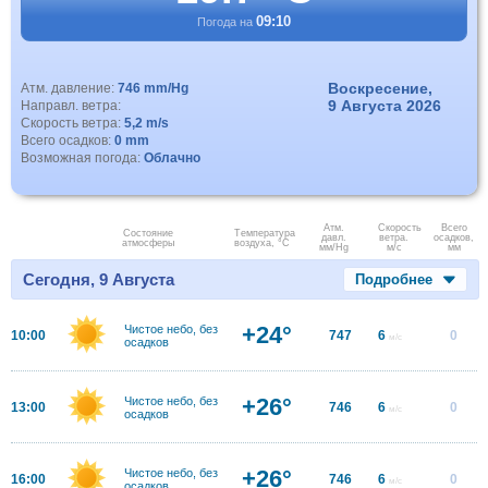
09:10
Погода на
Воскресение,
Атм. давление:
746 mm/Hg
9 Августа 2026
Направл. ветра:
Скорость ветра:
5,2 m/s
Всего осадков:
0 mm
Возможная погода:
Облачно
Атм.
Скорость
Всего
Состояние
Температура
давл.
ветра.
осадков,
атмосферы
воздуха, °C
мм/Hg
м/с
мм
Сегодня, 9 Августа
Подробнее
+24°
Чистое небо, без
10:00
747
6
0
м/с
осадков
+26°
Чистое небо, без
13:00
746
6
0
м/с
осадков
+26°
Чистое небо, без
16:00
746
6
0
м/с
осадков