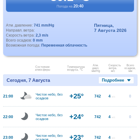
20:40
Погода на
Пятница,
Атм. давление:
741 mm/Hg
7 Августа 2026
Направл. ветра:
Скорость ветра:
2,3 m/s
Всего осадков:
0 mm
Возможная погода:
Переменная облачность
Атм.
Скорость
Всего
Состояние
Температура
давл.
ветра.
осадков,
атмосферы
воздуха, °C
мм/Hg
м/с
мм
Сегодня, 7 Августа
Подробнее
+25°
Чистое небо, без
21:00
742
4
0
м/с
осадков
+24°
Чистое небо, без
22:00
742
4
0
м/с
осадков
+23°
Чистое небо, без
23:00
742
4
0
м/с
осадков