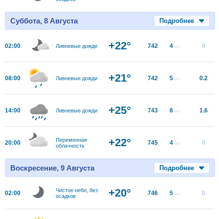
Суббота, 8 Августа
Подробнее
+22°
02:00
742
4
0
Ливневые дожди
м/с
+21°
08:00
742
5
0.2
Ливневые дожди
м/с
+25°
14:00
743
6
1.6
Ливневые дожди
м/с
+22°
Переменная
20:00
745
4
0
м/с
облачность
Воскресение, 9 Августа
Подробнее
+20°
Чистое небо, без
02:00
746
5
0
м/с
осадков