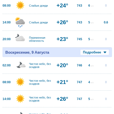
+24°
08:00
743
6
0
Слабые дожди
м/с
+26°
14:00
743
5
0.6
Слабые дожди
м/с
+23°
Переменная
20:00
745
5
0
м/с
облачность
Воскресение, 9 Августа
Подробнее
+20°
Чистое небо, без
02:00
746
4
0
м/с
осадков
+21°
Чистое небо, без
08:00
747
4
0
м/с
осадков
+26°
Чистое небо, без
14:00
747
5
0
м/с
осадков