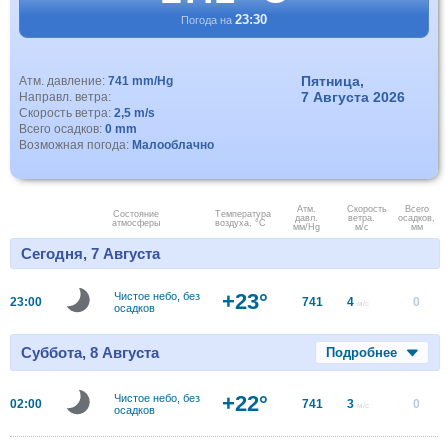
23:30
Погода на
Пятница,
Атм. давление:
741 mm/Hg
7 Августа 2026
Направл. ветра:
Скорость ветра:
2,5 m/s
Всего осадков:
0 mm
Возможная погода:
Малооблачно
Атм.
Скорость
Всего
Состояние
Температура
давл.
ветра.
осадков,
атмосферы
воздуха, °C
мм/Hg
м/с
мм
Сегодня, 7 Августа
+23°
Чистое небо, без
23:00
741
4
0
м/с
осадков
Суббота, 8 Августа
Подробнее
+22°
Чистое небо, без
02:00
741
3
0
м/с
осадков