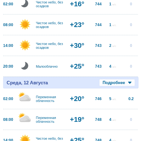
+16°
Чистое небо, без
02:00
744
1
0
м/с
осадков
+23°
Чистое небо, без
08:00
744
1
0
м/с
осадков
+30°
Чистое небо, без
14:00
743
2
0
м/с
осадков
+25°
20:00
743
4
0
Малооблачно
м/с
Среда, 12 Августа
Подробнее
+20°
Переменная
02:00
746
5
0.2
м/с
облачность
+19°
Переменная
08:00
748
4
0
м/с
облачность
+25°
Чистое небо, без
14:00
748
4
0
м/с