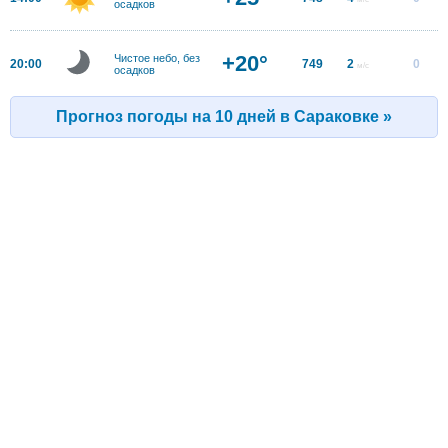
осадков
+20°
Чистое небо, без
20:00
749
2
0
м/с
осадков
Прогноз погоды на 10 дней в Сараковке »