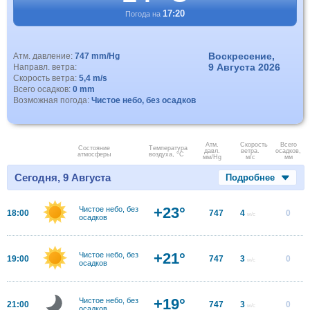
17:20
Погода на
Воскресение,
Атм. давление:
747 mm/Hg
9 Августа 2026
Направл. ветра:
Скорость ветра:
5,4 m/s
Всего осадков:
0 mm
Возможная погода:
Чистое небо, без осадков
Атм.
Скорость
Всего
Состояние
Температура
давл.
ветра.
осадков,
атмосферы
воздуха, °C
мм/Hg
м/с
мм
Сегодня, 9 Августа
Подробнее
+23°
Чистое небо, без
18:00
747
4
0
м/с
осадков
+21°
Чистое небо, без
19:00
747
3
0
м/с
осадков
+19°
Чистое небо, без
21:00
747
3
0
м/с
осадков