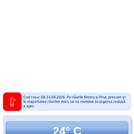
Cod roșu: 08-14.08.2026. Pe râurile Nistru și Prut, precum și
în majoritatea râurilor mici, se va menține scurgerea redusă
a apei.
24° C