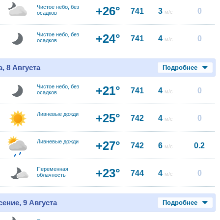
Чистое небо, без
+26°
741
3
0
м/с
осадков
Чистое небо, без
+24°
741
4
0
м/с
осадков
, 8 Августа
Подробнее
Чистое небо, без
+21°
741
4
0
м/с
осадков
Ливневые дожди
+25°
742
4
0
м/с
Ливневые дожди
+27°
742
6
0.2
м/с
Переменная
+23°
744
4
0
м/с
облачность
ение, 9 Августа
Подробнее