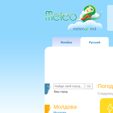
Româna
Русский
Погод
Ваш город
Следующе
Молдова
Молдова