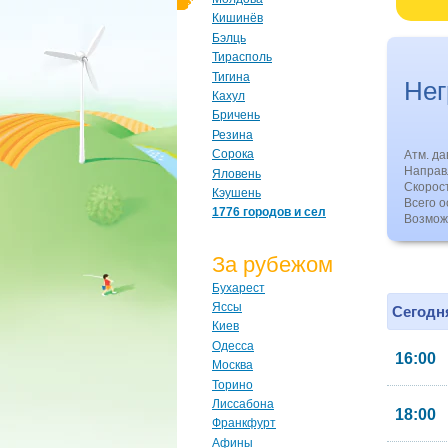
Кишинёв
Бэлць
Тирасполь
Тигина
Не
Кахул
Бричень
Резина
Сорока
Атм. д
Направл
Яловень
Скорос
Кэушень
Всего о
1776 городов и сел
Возмож
За рубежом
Бухарест
Яссы
Сегодня
Киев
Одесса
16:00
Москва
Торино
Лиссабона
18:00
Франкфурт
Афины