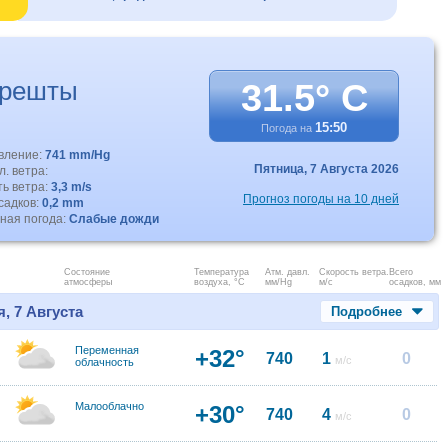
грешты
31.5° C
15:50
Погода на
авление:
741 mm/Hg
Пятница,
7 Августа 2026
. ветра:
ть ветра:
3,3 m/s
Прогноз погоды на 10 дней
садков:
0,2 mm
ная погода:
Слабые дожди
Состояние
Температура
Атм. давл.
Скорость ветра.
Всего
атмосферы
воздуха, °C
мм/Hg
м/с
осадков, мм
, 7 Августа
Подробнее
Переменная
+32°
740
1
0
м/с
облачность
Малооблачно
+30°
740
4
0
м/с