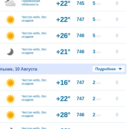
Переменная
+22°
745
5
0
м/с
облачность
Чистое небо, без
+22°
747
5
0
м/с
осадков
Чистое небо, без
+26°
746
5
0
м/с
осадков
Чистое небо, без
+21°
746
3
0
м/с
осадков
льник, 10 Августа
Подробнее
Чистое небо, без
+16°
747
2
0
м/с
осадков
Чистое небо, без
+22°
747
2
0
м/с
осадков
Чистое небо, без
+28°
746
2
0
м/с
осадков
Чистое небо, без