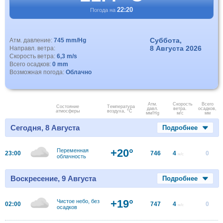
22:20
Погода на
Суббота,
Атм. давление:
745 mm/Hg
8 Августа 2026
Направл. ветра:
Скорость ветра:
6,3 m/s
Всего осадков:
0 mm
Возможная погода:
Облачно
Атм.
Скорость
Всего
Состояние
Температура
давл.
ветра.
осадков,
атмосферы
воздуха, °C
мм/Hg
м/с
мм
Сегодня, 8 Августа
Подробнее
+20°
Переменная
23:00
746
4
0
м/с
облачность
Воскресение, 9 Августа
Подробнее
+19°
Чистое небо, без
02:00
747
4
0
м/с
осадков