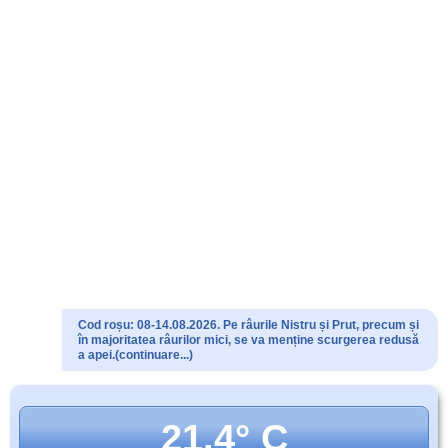
Cod roșu: 08-14.08.2026. Pe râurile Nistru și Prut, precum și
în majoritatea râurilor mici, se va menține scurgerea redusă
a apei.(continuare...)
21.4° C