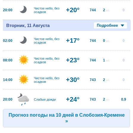
+20°
Чистое небо, без
20:00
744
2
0
м/с
осадков
Вторник, 11 Августа
Подробнее
+17°
Чистое небо, без
02:00
744
0
0
м/с
осадков
+23°
Чистое небо, без
08:00
744
1
0
м/с
осадков
+30°
Чистое небо, без
14:00
743
2
0
м/с
осадков
+24°
20:00
743
2
0.9
Слабые дожди
м/с
Прогноз погоды на 10 дней в Слобозия-Кремене
»