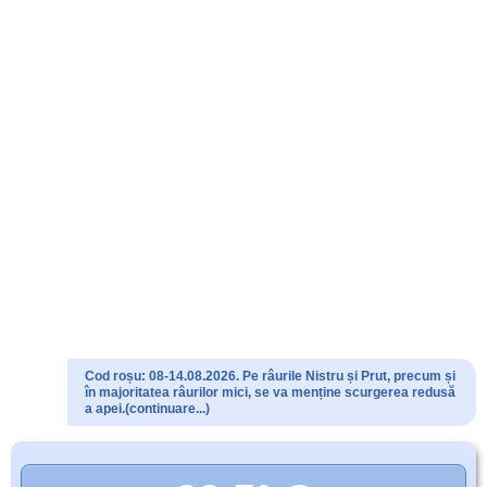
Cod roșu: 08-14.08.2026. Pe râurile Nistru și Prut, precum și
în majoritatea râurilor mici, se va menține scurgerea redusă
a apei.(continuare...)