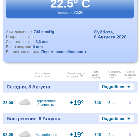
22.5° C
22:20
Погода на
Суббота,
Атм. давление:
744 mm/Hg
8 Августа 2026
Направл. ветра:
Скорость ветра:
6,6 m/s
Всего осадков:
0 mm
Возможная погода:
Переменная облачность
Атм.
Скорость
Всего
Состояние
Температура
давл.
ветра.
осадков,
атмосферы
воздуха, °C
мм/Hg
м/с
мм
Сегодня, 8 Августа
Подробнее
+19°
Переменная
23:00
746
5
0
м/с
облачность
Воскресение, 9 Августа
Подробнее
+19°
02:00
746
4
0
Малооблачно
м/с