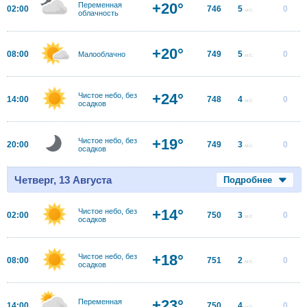
+20°
Переменная
02:00
746
5
0
м/с
облачность
+20°
08:00
749
5
0
Малооблачно
м/с
+24°
Чистое небо, без
14:00
748
4
0
м/с
осадков
+19°
Чистое небо, без
20:00
749
3
0
м/с
осадков
Четверг, 13 Августа
Подробнее
+14°
Чистое небо, без
02:00
750
3
0
м/с
осадков
+18°
Чистое небо, без
08:00
751
2
0
м/с
осадков
+23°
Переменная
14:00
750
4
0
м/с