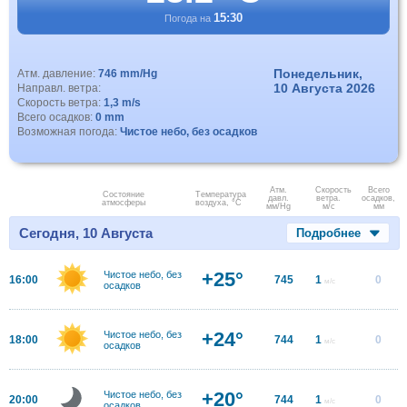
15:30
Погода на
Понедельник,
Атм. давление:
746 mm/Hg
10 Августа 2026
Направл. ветра:
Скорость ветра:
1,3 m/s
Всего осадков:
0 mm
Возможная погода:
Чистое небо, без осадков
Атм.
Скорость
Всего
Состояние
Температура
давл.
ветра.
осадков,
атмосферы
воздуха, °C
мм/Hg
м/с
мм
Сегодня, 10 Августа
Подробнее
+25°
Чистое небо, без
16:00
745
1
0
м/с
осадков
+24°
Чистое небо, без
18:00
744
1
0
м/с
осадков
+20°
Чистое небо, без
20:00
744
1
0
м/с
осадков