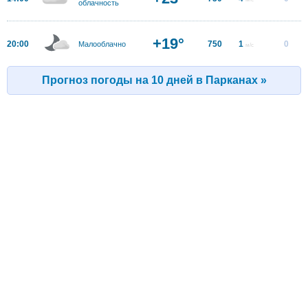
облачность
+19°
20:00
750
1
0
Малооблачно
м/с
Прогноз погоды на 10 дней в Парканах »