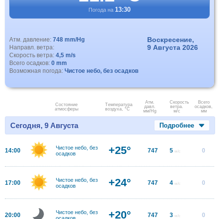
13:30
Погода на
Воскресение,
Атм. давление:
748 mm/Hg
9 Августа 2026
Направл. ветра:
Скорость ветра:
4,5 m/s
Всего осадков:
0 mm
Возможная погода:
Чистое небо, без осадков
Атм.
Скорость
Всего
Состояние
Температура
давл.
ветра.
осадков,
атмосферы
воздуха, °C
мм/Hg
м/с
мм
Сегодня, 9 Августа
Подробнее
+25°
Чистое небо, без
14:00
747
5
0
м/с
осадков
+24°
Чистое небо, без
17:00
747
4
0
м/с
осадков
+20°
Чистое небо, без
20:00
747
3
0
м/с
осадков