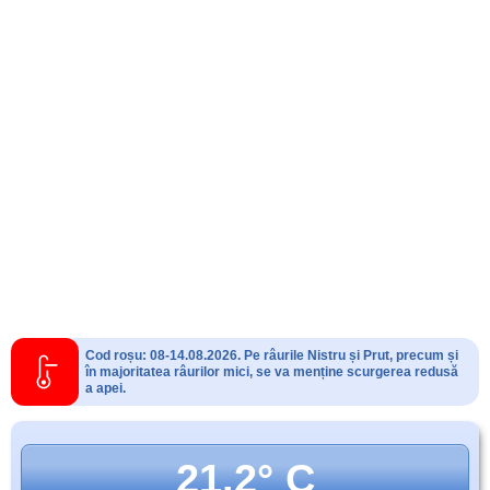
Cod roșu: 08-14.08.2026. Pe râurile Nistru și Prut, precum și
în majoritatea râurilor mici, se va menține scurgerea redusă
a apei.
21.2° C