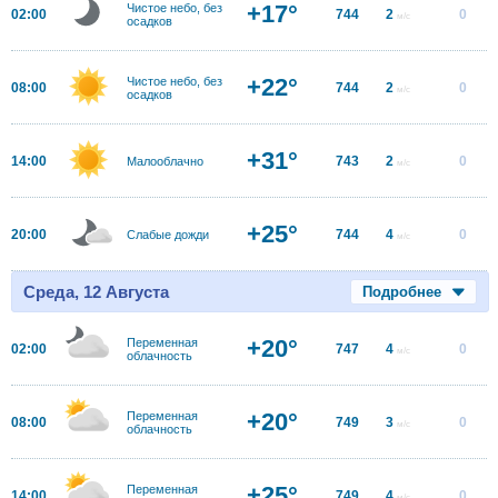
+17°
Чистое небо, без
02:00
744
2
0
м/с
осадков
+22°
Чистое небо, без
08:00
744
2
0
м/с
осадков
+31°
14:00
743
2
0
Малооблачно
м/с
+25°
20:00
744
4
0
Слабые дожди
м/с
Среда, 12 Августа
Подробнее
+20°
Переменная
02:00
747
4
0
м/с
облачность
+20°
Переменная
08:00
749
3
0
м/с
облачность
+25°
Переменная
14:00
749
4
0
м/с